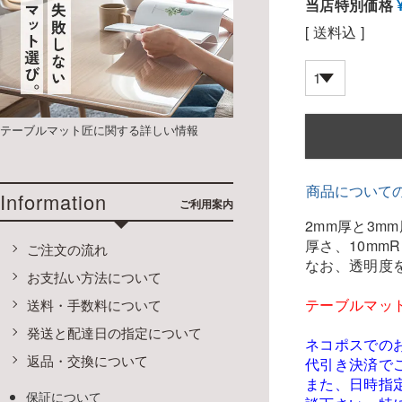
当店特別価格
送料込
テーブルマット匠に関する詳しい情報
商品について
Information
ご利用案内
2mm厚と3m
厚さ、10m
ご注文の流れ
なお、透明度
お支払い方法について
テーブルマッ
送料・手数料について
発送と配達日の指定について
ネコポスでの
返品・交換について
代引き決済で
また、日時指
保証について