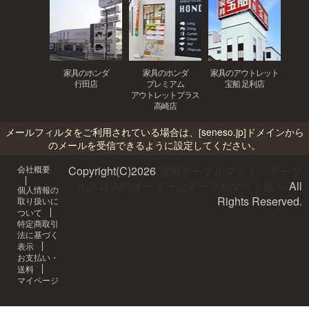
家具のホンダ
家具のホンダ
家具のアウトレット
行田店
プレミアム
宝船 足利店
アウトレットプラス
高崎店
メールフィルタをご利用されている場合は、
[seneso.jp]
ドメインから
のメールを受信できるように設定してください。
会社概要
Copyright(C)
2026
透明テーブルマット・テーブ
ルクロスのオーダーはテーブルマット匠へ
All
個人情報の
Rights Reserved.
取り扱いに
ついて
特定商取引
法に基づく
表示
お支払い・
送料
マイページ