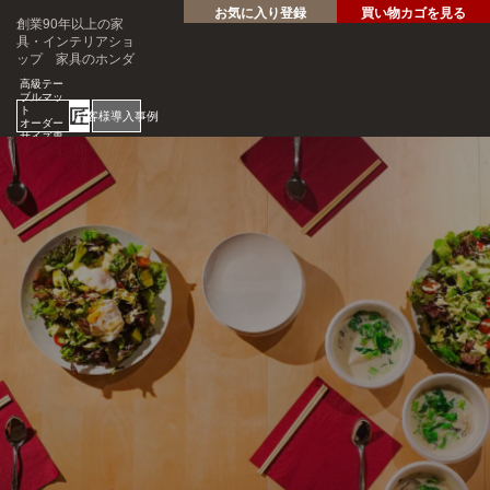
お気に入り登録
買い物カゴを見る
創業90年以上の家
具・インテリアショ
ップ 家具のホンダ
高級テー
ブルマッ
ト
匠
お客様導入事例
オーダー
サイズ専
門店
ホテル・レストラン・企業
様の大事なテーブルを傷・
汚れから守る！
1mm
見積
安心
単位
サン
り
の
オー
短納
プル
請求
専門
ダー
期
請求
書対
家対
サイ
応
応
ズ
ご注文・ご
質問はお気
軽にどうぞ
0120-46-
5054
netjigyoubu@seneso.jp
10:00 -
受付時間：
18:30
（日曜定休