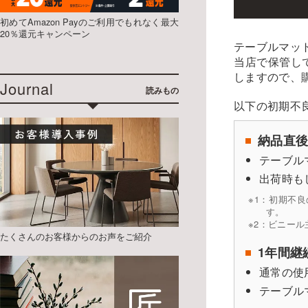
初めてAmazon Payのご利用でもれなく最大
20％還元キャンペーン
テーブルマッ
当店で保管し
しますので、
Journal
読みもの
以下の初期不
納品直
テーブル
出荷時も
※1：初期不
す。
※2：ビニー
たくさんのお客様からのお声をご紹介
1年間継
通常の使
テーブル