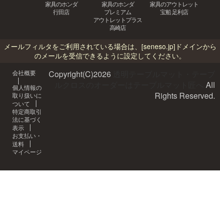
家具のホンダ
家具のホンダ
家具のアウトレット
行田店
プレミアム
宝船 足利店
アウトレットプラス
高崎店
メールフィルタをご利用されている場合は、
[seneso.jp]
ドメインから
のメールを受信できるように設定してください。
会社概要
Copyright(C)
2026
透明テーブルマット・テーブ
ルクロスのオーダーはテーブルマット匠へ
All
個人情報の
Rights Reserved.
取り扱いに
ついて
特定商取引
法に基づく
表示
お支払い・
送料
マイページ