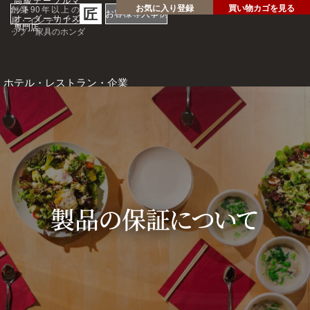
高級テーブルマ
お気に入り登録
買い物カゴを見る
創業90年以上の家
ット
匠
お客様導入事例
具・インテリアショ
オーダーサイズ
専門店
ップ 家具のホンダ
ホテル・レストラン・企業
様の大事なテーブルを傷・
汚れから守る！
1mm
見積
安心
単位
サン
り
の
オー
短納
プル
請求
専門
ダー
期
請求
書対
家対
サイ
応
応
ズ
ご注文・ご
質問はお気
軽にどうぞ
0120-46-
5054
netjigyoubu@seneso.jp
10:00 -
受付時間：
18:30
（日曜定休
日）