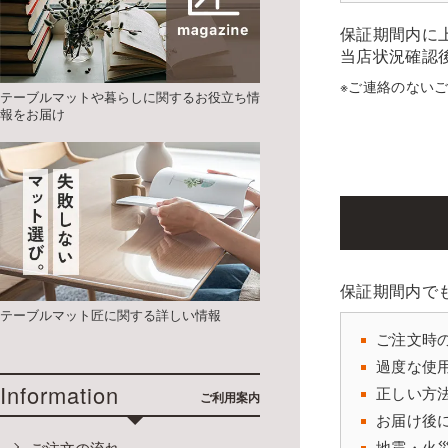
保証期間内に
当店状況確認
※ご連絡のない
テーブルマットや暮らしに関するお役立ち情
報をお届け
保証期間内で
テーブルマット匠に関する詳しい情報
ご注文時
過度な使
Information
正しい方
ご利用案内
お届け後
地震・火
ご注文の流れ