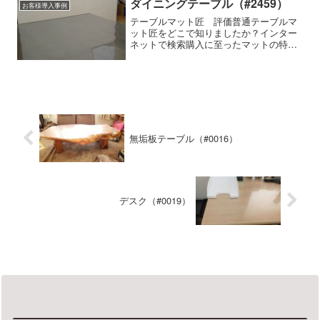
名は不明です。木材...
ダイニングテーブル（#2459）
お客様導入事例
テーブルマット匠 評価普通テーブルマ
ット匠をどこで知りましたか？インター
ネットで検索購入に至ったマットの特徴
細かいサイズの指定ができる使用家具の
種類・メーカー・商品名など-テーブルマ
ット匠の使用感はいかがですか？マット
はとても気にいっていま...
無垢板テーブル（#0016）
デスク（#0019）