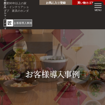
高
お気に入り登録
買い物カゴを見る
創業90年以上の家
級
テ
具・インテリアショ
ー
ップ 家具のホンダ
MENU
ブ
ル
マ
ッ
ト
匠
お客様導入事例
オ
ー
ダ
ー
サ
ホテル・レストラン・企業
イ
様の大事なテーブルを傷・
ズ
専
汚れから守る！
門
1mm
店
見積
安心
単位
サン
り
の
オー
短納
プル
請求
専門
ダー
期
請求
書対
家対
サイ
応
応
ズ
ご注文・ご
質問はお気
軽にどうぞ
0120-46-
5054
netjigyoubu@seneso.jp
10:00 -
受付時間：
18:30
（日曜定休
日）