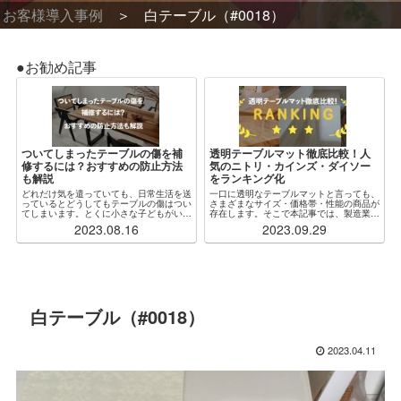
お客様導入事例
白テーブル（#0018）
●お勧め記事
ついてしまったテーブルの傷を補
透明テーブルマット徹底比較！人
修するには？おすすめの防止方法
気のニトリ・カインズ・ダイソー
も解説
をランキング化
どれだけ気を遣っていても、日常生活を送
一口に透明なテーブルマットと言っても、
っているとどうしてもテーブルの傷はつい
さまざまなサイズ・価格帯・性能の商品が
てしまいます。とくに小さな子どもがいる
存在します。そこで本記事では、製造業者
場合、ふとしたことがきっかけで木製・ガ
からも見解をもらいつつ、特に人気な各社
2023.08.16
2023.09.29
ラス製問わず傷だらけになってしまうこと
の透明テーブルマットを厳選・比較し、ラ
もしばしばです。傷をつけないように注意
ンキング化しました。加えて、「自分の状
するのが...
況にぴったり...
白テーブル（#0018）
2023.04.11