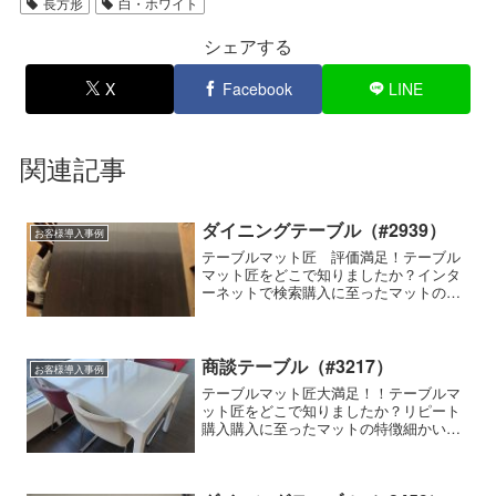
長方形
白・ホワイト
シェアする
X
Facebook
LINE
関連記事
ダイニングテーブル（#2939）
お客様導入事例
テーブルマット匠 評価満足！テーブル
マット匠をどこで知りましたか？インタ
ーネットで検索購入に至ったマットの特
徴細かいサイズの指定ができる, 防縮加
工使用家具の種類・メーカー・商品名な
どダイニングテーブル約150cm×90cmに
使用（プラス5...
商談テーブル（#3217）
お客様導入事例
テーブルマット匠大満足！！テーブルマ
ット匠をどこで知りましたか？リピート
購入購入に至ったマットの特徴細かいサ
イズの指定ができる,透明感が高い使用家
具の種類・メーカー・商品名などIKEAに
て購入のテーブルです。メーカー・商品