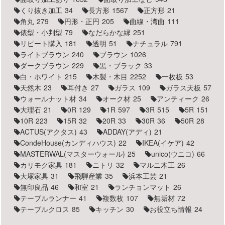
くり抜き加工
34
長方形
1567
正方形
21
角丸
279
円形・正円
205
曲線・湾曲
111
俵型・小判型
79
なだらかな縁
251
リピート購入
181
透明
51
ナチュラル
791
ライトブラウン
240
ブラウン
1026
ダークブラウン
229
黒・ブラック
33
白・ホワイト
215
木製・木目
2252
一枚板
53
天然木
23
耳付き
27
ガラス
109
ガラス天板
57
ウォールナット材
34
オーク材
25
アンティーク
26
大理石
21
0R
129
1R
597
3R
515
5R
151
10R
223
15R
32
20R
33
30R
36
50R
28
ACTUS(アクタス)
43
ADDAY(アディ)
21
CondeHouse(カンディハウス)
22
IKEA(イケア)
42
MASTERWAL(マスターウォール)
25
unico(ウニコ)
66
カリモク家具
181
ニトリ
32
マルニ木工
26
大塚家具
31
飛騨産業
35
浜本工芸
21
無印良品
46
和室
21
ランチョンマット
26
テーブルランナー
41
複数枚
107
無垢材
72
テーブルクロス
85
キッチン
30
お役立ち情報
24