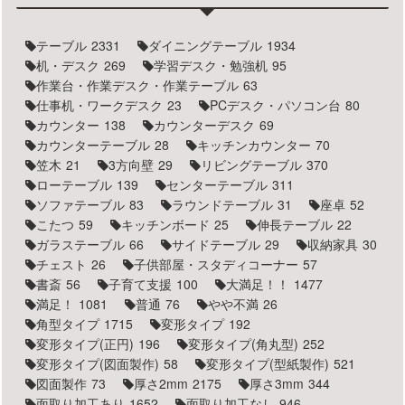
テーブル
2331
ダイニングテーブル
1934
机・デスク
269
学習デスク・勉強机
95
作業台・作業デスク・作業テーブル
63
仕事机・ワークデスク
23
PCデスク・パソコン台
80
カウンター
138
カウンターデスク
69
カウンターテーブル
28
キッチンカウンター
70
笠木
21
3方向壁
29
リビングテーブル
370
ローテーブル
139
センターテーブル
311
ソファテーブル
83
ラウンドテーブル
31
座卓
52
こたつ
59
キッチンボード
25
伸長テーブル
22
ガラステーブル
66
サイドテーブル
29
収納家具
30
チェスト
26
子供部屋・スタディコーナー
57
書斎
56
子育て支援
100
大満足！！
1477
満足！
1081
普通
76
やや不満
26
角型タイプ
1715
変形タイプ
192
変形タイプ(正円)
196
変形タイプ(角丸型)
252
変形タイプ(図面製作)
58
変形タイプ(型紙製作)
521
図面製作
73
厚さ2mm
2175
厚さ3mm
344
面取り加工あり
1652
面取り加工なし
946