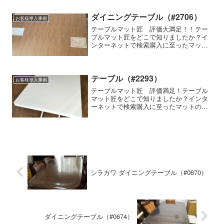
商品名などダイニングテーブルテーブル
マット匠の使用感はいか...
ダイニングテーブル（#2706）
お客様導入事例
テーブルマット匠 評価大満足！！テー
ブルマット匠をどこで知りましたか？イ
ンターネットで検索購入に至ったマット
の特徴細かいサイズの指定ができる, 両
面非転写使用家具の種類・メーカー・商
品名など-テーブルマット匠の使用感はい
かがですか注文寸法ぴ...
テーブル（#2293）
お客様導入事例
テーブルマット匠 評価満足！テーブル
マット匠をどこで知りましたか？インタ
ーネットで検索購入に至ったマットの特
徴細かいサイズの指定ができる、透明感
が高い使用家具の種類・メーカー・商品
名など-テーブルマット匠の使用感はいか
がですか？四つ角のカー...
シラカワ ダイニングテーブル（#0670）
ダイニングテーブル（#0674）