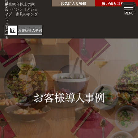
高
お気に入り登録
買い物カゴを見る
創業90年以上の家
級
テ
具・インテリアショ
ー
ップ 家具のホンダ
MENU
ブ
ル
マ
ッ
ト
匠
お客様導入事例
オ
ー
ダ
ー
サ
ホテル・レストラン・企業
イ
様の大事なテーブルを傷・
ズ
専
汚れから守る！
門
1mm
店
見積
安心
単位
サン
り
の
オー
短納
プル
請求
専門
ダー
期
請求
書対
家対
サイ
応
応
ズ
ご注文・ご
質問はお気
軽にどうぞ
0120-46-
5054
netjigyoubu@seneso.jp
10:00 -
受付時間：
18:30
（日曜定休
日）