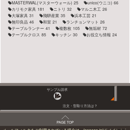
MASTERWAL(マスターウォール)
25
unico(ウニコ)
66
カリモク家具
181
ニトリ
32
マルニ木工
26
大塚家具
31
飛騨産業
35
浜本工芸
21
無印良品
46
和室
21
ランチョンマット
26
テーブルランナー
41
複数枚
105
無垢材
72
テーブルクロス
85
キッチン
30
お役立ち情報
24
サンプル請求
注文・型取り方法は？
PAGE TOP
メールフィルタをご利用されている場合は、
[seneso.jp]
ドメインから