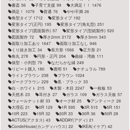
書斎
56
子育て支援
99
大満足！！
1476
満足！
1079
普通
76
やや不満
26
角型タイプ
1712
変形タイプ
192
変形タイプ(正円)
195
変形タイプ(角丸型)
251
変形タイプ(図面製作)
57
変形タイプ(型紙製作)
520
図面製作
72
厚さ2mm
2172
厚さ3mm
343
面取り加工あり
1647
面取り加工なし
946
くり抜き加工
34
長方形
1566
正方形
21
角丸
278
円形・正円
204
曲線・湾曲
111
俵型・小判型
79
なだらかな縁
249
リピート購入
180
透明
51
ナチュラル
789
ライトブラウン
238
ブラウン
1024
ダークブラウン
229
黒・ブラック
33
白・ホワイト
215
木製・木目
2247
一枚板
53
天然木
23
耳付き
27
ガラス
109
ガラス天板
57
ウォールナット材
33
オーク材
25
アンティーク
26
大理石
21
0R
129
1R
595
3R
515
5R
151
10R
223
15R
32
20R
33
30R
36
50R
28
ACTUS(アクタス)
43
ADDAY(アディ)
21
CondeHouse(カンディハウス)
22
IKEA(イケア)
42