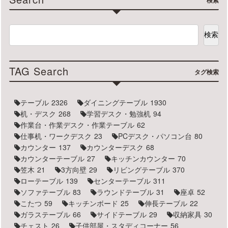
検索
TAG Search
タグ検索
テーブル
2326
ダイニングテーブル
1930
机・デスク
268
学習デスク・勉強机
94
作業台・作業デスク・作業テーブル
62
仕事机・ワークデスク
23
PCデスク・パソコン台
80
カウンター
137
カウンターデスク
68
カウンターテーブル
27
キッチンカウンター
70
笠木
21
3方向壁
29
リビングテーブル
370
ローテーブル
139
センターテーブル
311
ソファテーブル
83
ラウンドテーブル
31
座卓
52
こたつ
59
キッチンボード
25
伸長テーブル
22
ガラステーブル
66
サイドテーブル
29
収納家具
30
チェスト
26
子供部屋・スタディコーナー
56