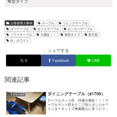
角型タイプ
お客様導入事例
テーブル
リビングテーブル
ローテーブル
カフェテーブル
センターテーブル
ソファテーブル
大満足！！
角型タイプ
長方形
白・ホワイト
シェアする
X
Facebook
LINE
関連記事
ダイニングテーブル（#1708）
お客様導入事例
テーブルマット匠 評価大満足！！！テ
ーブルマット匠をどこで知りましたか？
インターネットで検索購入に至ったマッ
トの特徴細かいサイズの指定ができる,透
明感が高い使用家具の種類・メーカー・