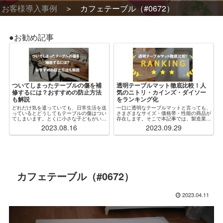
お客様導入事例
カフェテーブル（#0672）
●お勧め記事
ついてしまったテーブルの傷を補
透明テーブルマット徹底比較！人
修するには？おすすめの防止方法
気のニトリ・カインズ・ダイソー
も解説
をランキング化
どれだけ気を遣っていても、日常生活を送
一口に透明なテーブルマットと言っても、
っているとどうしてもテーブルの傷はつい
さまざまなサイズ・価格帯・性能の商品が
てしまいます。とくに小さな子どもがいる
存在します。そこで本記事では、製造業者
場合、ふとしたことがきっかけで木製・ガ
からも見解をもらいつつ、特に人気な各社
2023.08.16
2023.09.29
ラス製問わず傷だらけになってしまうこと
の透明テーブルマットを厳選・比較し、ラ
もしばしばです。傷をつけないように注意
ンキング化しました。加えて、「自分の状
するのが...
況にぴったり...
カフェテーブル（#0672）
2023.04.11