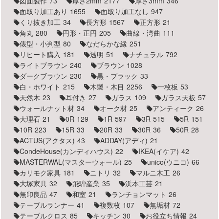
図面製作
73
厚さ2mm
2177
厚さ3mm
346
面取り加工あり
1655
面取り加工なし
947
くり抜き加工
34
長方形
1567
正方形
21
角丸
280
円形・正円
205
曲線・湾曲
111
俵型・小判型
80
なだらかな縁
251
リピート購入
181
透明
51
ナチュラル
792
ライトブラウン
240
ブラウン
1028
ダークブラウン
230
黒・ブラック
33
白・ホワイト
215
木製・木目
2256
一枚板
53
天然木
23
耳付き
27
ガラス
109
ガラス天板
57
ウォールナット材
34
オーク材
25
アンティーク
26
大理石
21
0R
129
1R
597
3R
515
5R
151
10R
223
15R
33
20R
33
30R
36
50R
28
ACTUS(アクタス)
43
ADDAY(アディ)
21
CondeHouse(カンディハウス)
22
IKEA(イケア)
42
MASTERWAL(マスターウォール)
25
unico(ウニコ)
66
カリモク家具
181
ニトリ
32
マルニ木工
26
大塚家具
32
飛騨産業
35
浜本工芸
21
無印良品
47
和室
21
ランチョンマット
26
テーブルランナー
41
複数枚
107
無垢材
72
テーブルクロス
85
キッチン
30
お役立ち情報
24