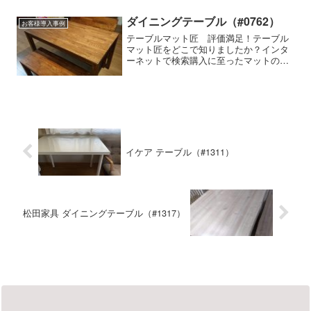
い,両面非転写,その他使用家具の種類・
メーカー・商品名など商品名 ECCO
ダイニングテーブル（#0762）
お客様導入事例
Living ta...
テーブルマット匠 評価満足！テーブル
マット匠をどこで知りましたか？インタ
ーネットで検索購入に至ったマットの特
徴細かいサイズの指定ができる,気泡が入
らない使用家具の種類・メーカー・商品
名など-テーブルマット匠の使用感はいか
がですか？気泡が入ら...
イケア テーブル（#1311）
松田家具 ダイニングテーブル（#1317）