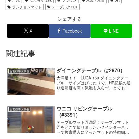
ランチョンマット
テーブルクロス
シェアする
X
Facebook
LINE
関連記事
ダイニングテーブル（#2870）
お客様導入事例
大満足！！ LUCA 150 ダイニングテー
ブル サイズはぴったりで、HP記載の通
り透明度も高く気泡も入らず、とても満
足しております。梱包時の巻きぐせが取
れにくいのかと覚悟していましたが、す
ぐに馴染んで全く問題ありませんでし
た。滑り止めを付けてくださっていまし
ウニコ リビングテーブル
お客様導入事例
たが、今のところ滑り止めが無くても快
（#3391）
適に使用できております。
テーブルマット匠満足！テーブルマット
匠をどこで知りましたか？インターネッ
トで検索購入に至ったマットの特徴細か
いサイズの指定ができる,気泡が入らな