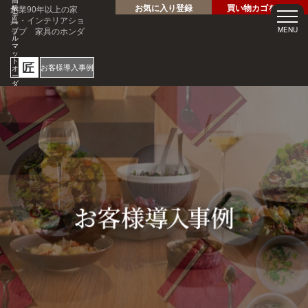
高
お気に入り登録
買い物カゴを見る
創業90年以上の家
級
テ
具・インテリアショ
ー
ップ 家具のホンダ
MENU
ブ
ル
マ
ッ
ト
匠
お客様導入事例
オ
ー
ダ
ー
サ
ホテル・レストラン・企業
イ
様の大事なテーブルを傷・
ズ
専
汚れから守る！
門
1mm
店
見積
安心
単位
サン
り
の
オー
短納
プル
請求
専門
ダー
期
請求
書対
家対
サイ
応
応
ズ
ご注文・ご
質問はお気
軽にどうぞ
0120-46-
5054
netjigyoubu@seneso.jp
10:00 -
受付時間：
18:30
（日曜定休
日）