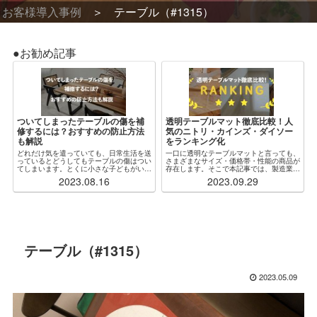
お客様導入事例
テーブル（#1315）
●お勧め記事
ついてしまったテーブルの傷を補
透明テーブルマット徹底比較！人
修するには？おすすめの防止方法
気のニトリ・カインズ・ダイソー
も解説
をランキング化
どれだけ気を遣っていても、日常生活を送
一口に透明なテーブルマットと言っても、
っているとどうしてもテーブルの傷はつい
さまざまなサイズ・価格帯・性能の商品が
てしまいます。とくに小さな子どもがいる
存在します。そこで本記事では、製造業者
場合、ふとしたことがきっかけで木製・ガ
からも見解をもらいつつ、特に人気な各社
2023.08.16
2023.09.29
ラス製問わず傷だらけになってしまうこと
の透明テーブルマットを厳選・比較し、ラ
もしばしばです。傷をつけないように注意
ンキング化しました。加えて、「自分の状
するのが...
況にぴったり...
テーブル（#1315）
2023.05.09