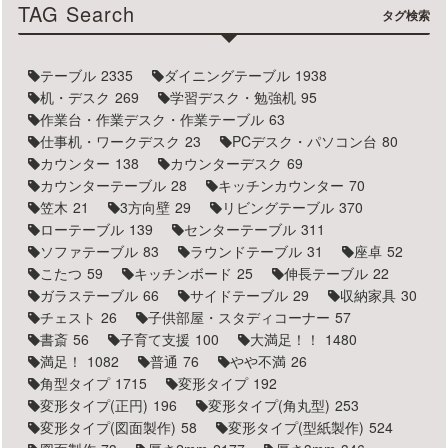
TAG Search
タグ検索
テーブル
2335
ダイニングテーブル
1938
机・デスク
269
学習デスク・勉強机
95
作業台・作業デスク・作業テーブル
63
仕事机・ワークデスク
23
PCデスク・パソコン台
80
カウンター
138
カウンターデスク
69
カウンターテーブル
28
キッチンカウンター
70
笠木
21
3方向壁
29
リビングテーブル
370
ローテーブル
139
センターテーブル
311
ソファテーブル
83
ラウンドテーブル
31
座卓
52
こたつ
59
キッチンボード
25
伸長テーブル
22
ガラステーブル
66
サイドテーブル
29
収納家具
30
チェスト
26
子供部屋・スタディコーナー
57
書斎
56
子育て支援
100
大満足！！
1480
満足！
1082
普通
76
やや不満
26
角型タイプ
1715
変形タイプ
192
変形タイプ(正円)
196
変形タイプ(角丸型)
253
変形タイプ(図面製作)
58
変形タイプ(型紙製作)
524