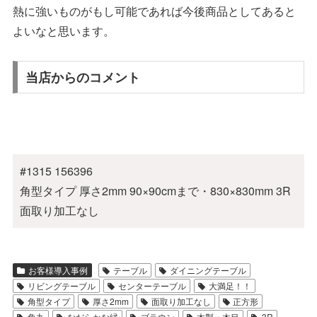
熱に強いものがもし可能であれば今後商品としてあると
よいなと思います。
当店からのコメント
#1315 156396
角型タイプ 厚さ2mm 90×90cmまで・830×830mm 3R
面取り加工なし
お客様導入事例
テーブル
ダイニングテーブル
リビングテーブル
センターテーブル
大満足！！
角型タイプ
厚さ2mm
面取り加工なし
正方形
角丸
なだらかな縁
ブラウン
木製・木目
3R