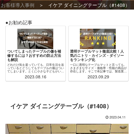
お客様導入事例
イケア ダイニングテーブル（#1408）
●お勧め記事
ついてしまったテーブルの傷を補
透明テーブルマット徹底比較！人
修するには？おすすめの防止方法
気のニトリ・カインズ・ダイソー
も解説
をランキング化
どれだけ気を遣っていても、日常生活を送
一口に透明なテーブルマットと言っても、
っているとどうしてもテーブルの傷はつい
さまざまなサイズ・価格帯・性能の商品が
てしまいます。とくに小さな子どもがいる
存在します。そこで本記事では、製造業者
場合、ふとしたことがきっかけで木製・ガ
からも見解をもらいつつ、特に人気な各社
2023.08.16
2023.09.29
ラス製問わず傷だらけになってしまうこと
の透明テーブルマットを厳選・比較し、ラ
もしばしばです。傷をつけないように注意
ンキング化しました。加えて、「自分の状
するのが...
況にぴったり...
イケア ダイニングテーブル（#1408）
2023.04.11