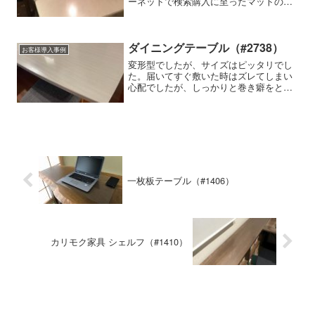
ーネットで検索購入に至ったマットの特
徴細かいサイズの指定ができる使用家具
の種類・メーカー・商品名など-テーブル
マット匠の使用感はいかがですか？大変
まんぞくしています。以...
ダイニングテーブル（#2738）
お客様導入事例
変形型でしたが、サイズはピッタリでし
た。届いてすぐ敷いた時はズレてしまい
心配でしたが、しっかりと巻き癖をとっ
た後に付属の滑り止めを貼ったところ、
ズレなくなりました。今まではランチョ
ンマットをテーブルに直置きしていたた
め、マットを拭いて、結局テーブルも全
体を拭いてと二度手間でしたが、こちら
のマットに替えてからはお手入れがかな
り楽になりました。水拭きでも跡が残り
にくいところも気に入っています。
一枚板テーブル（#1406）
カリモク家具 シェルフ（#1410）