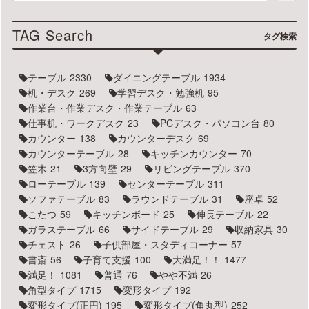
TAG Search
タグ検索
テーブル
2330
ダイニングテーブル
1934
机・デスク
269
学習デスク・勉強机
95
作業台・作業デスク・作業テーブル
63
仕事机・ワークデスク
23
PCデスク・パソコン台
80
カウンター
138
カウンターデスク
69
カウンターテーブル
28
キッチンカウンター
70
笠木
21
3方向壁
29
リビングテーブル
370
ローテーブル
139
センターテーブル
311
ソファテーブル
83
ラウンドテーブル
31
座卓
52
こたつ
59
キッチンボード
25
伸長テーブル
22
ガラステーブル
66
サイドテーブル
29
収納家具
30
チェスト
26
子供部屋・スタディコーナー
57
書斎
56
子育て支援
100
大満足！！
1477
満足！
1081
普通
76
やや不満
26
角型タイプ
1715
変形タイプ
192
変形タイプ(正円)
195
変形タイプ(角丸型)
252