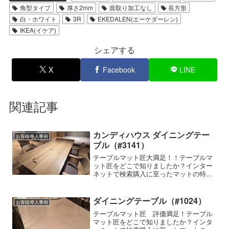
角型タイプ
厚さ2mm
面取り加工なし
長方形
白・ホワイト
3R
EKEDALEN(エーケダーレン)
IKEA(イケア)
シェアする
X
Facebook
LINE
関連記事
カンディハウス ダイニングテー
お客様導入事例
ブル（#3141）
テーブルマット匠大満足！！テーブルマ
ット匠をどこで知りましたか？インター
ネットで検索購入に至ったマットの特徴
細かいサイズの指定ができる,透明感が高
い,気泡が入らない使用家具の種類・メー
カー・商品名などカリモクテーブルマッ
ダイニングテーブル（#1024）
お客様導入事例
ト匠の使用感はいかが...
テーブルマット匠 評価満足！テーブル
マット匠をどこで知りましたか？インタ