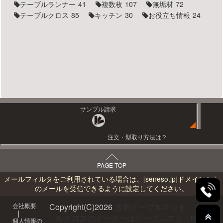
テーブルランナー
41
複数枚
107
無垢材
72
テーブルクロス
85
キッチン
30
お役立ち情報
24
サンプル請求
注文・型取り方法は？
PAGE TOP
メールフィルタをご利用されている場合は、
[seneso.jp]
ドメインから
のメールを受信できるように設定してください。
会社概要
Copyright(C)
2026
透明テーブルマット・テーブ
ルクロスのオーダーはテーブルマット匠へ
All
個人情報の