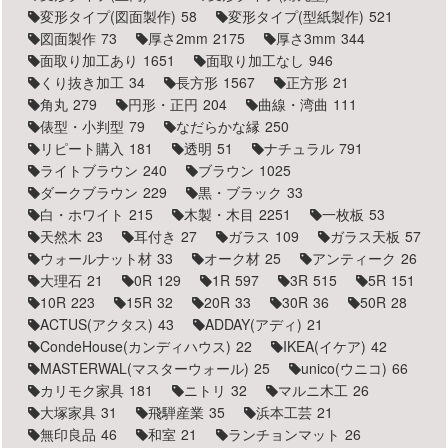
変形タイプ(図面製作)
58
変形タイプ(型紙製作)
521
図面製作
73
厚さ2mm
2175
厚さ3mm
344
面取り加工あり
1651
面取り加工なし
946
くり抜き加工
34
長方形
1567
正方形
21
角丸
279
円形・正円
204
曲線・湾曲
111
俵型・小判型
79
なだらかな縁
250
リピート購入
181
透明
51
ナチュラル
791
ライトブラウン
240
ブラウン
1025
ダークブラウン
229
黒・ブラック
33
白・ホワイト
215
木製・木目
2251
一枚板
53
天然木
23
耳付き
27
ガラス
109
ガラス天板
57
ウォールナット材
33
オーク材
25
アンティーク
26
大理石
21
0R
129
1R
597
3R
515
5R
151
10R
223
15R
32
20R
33
30R
36
50R
28
ACTUS(アクタス)
43
ADDAY(アディ)
21
CondeHouse(カンディハウス)
22
IKEA(イケア)
42
MASTERWAL(マスターウォール)
25
unico(ウニコ)
66
カリモク家具
181
ニトリ
32
マルニ木工
26
大塚家具
31
飛騨産業
35
浜本工芸
21
無印良品
46
和室
21
ランチョンマット
26