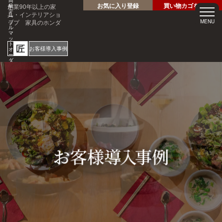
高
お気に入り登録
買い物カゴを見る
創業90年以上の家
級
テ
具・インテリアショ
ー
ップ 家具のホンダ
MENU
ブ
ル
マ
ッ
ト
匠
お客様導入事例
オ
ー
ダ
ー
サ
ホテル・レストラン・企業
イ
様の大事なテーブルを傷・
ズ
専
汚れから守る！
門
1mm
店
見積
安心
単位
サン
り
の
オー
短納
プル
請求
専門
ダー
期
請求
書対
家対
サイ
応
応
ズ
ご注文・ご
質問はお気
軽にどうぞ
0120-46-
5054
netjigyoubu@seneso.jp
10:00 -
受付時間：
18:30
（日曜定休
日）