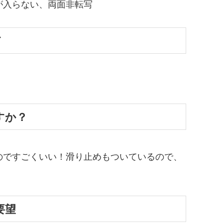
が入らない、両面非転写
ど
すか？
のですごくいい！滑り止めもついているので、
要望