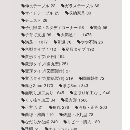
伸長テーブル
22
ガラステーブル
66
サイドテーブル
29
収納家具
30
チェスト
26
子供部屋・スタディコーナー
56
書斎
56
子育て支援
99
大満足！！
1476
満足！
1077
普通
76
やや不満
26
角型タイプ
1712
変形タイプ
192
変形タイプ(正円)
194
変形タイプ(角丸型)
251
変形タイプ(図面製作)
57
変形タイプ(型紙製作)
519
図面製作
72
厚さ2mm
2170
厚さ3mm
343
面取り加工あり
1645
面取り加工なし
946
くり抜き加工
34
長方形
1566
正方形
21
角丸
278
円形・正円
203
曲線・湾曲
110
俵型・小判型
78
なだらかな縁
249
リピート購入
180
透明
51
ナチュラル
788