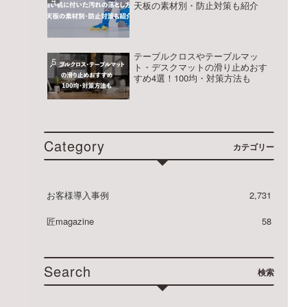
ル
天板の素材別・防止対策も紹介
マ
ッ
テーブルクロスやテーブルマッ
ト・デスクマットの滑り止めおす
すめ4選！100均・対策方法も
ト
匠
Category
カテゴリー
お客様導入事例
2,731
匠magazine
58
Search
検索