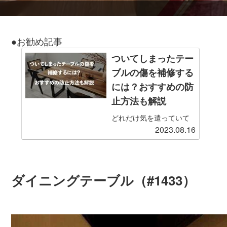
）
●お勧め記事
ついてしまったテー
ブルの傷を補修する
には？おすすめの防
止方法も解説
どれだけ気を遣っていて
2023.08.16
も、日常生活を送ってい
るとどうしてもテーブル
の傷はついてしまいま
す。とくに小さな子ども
がいる場合、ふとしたこ
ダイニングテーブル（#1433）
とがきっかけで木製・ガ
ラス製問わず傷だらけに
なってしまうこともしば
しばです。傷をつけない