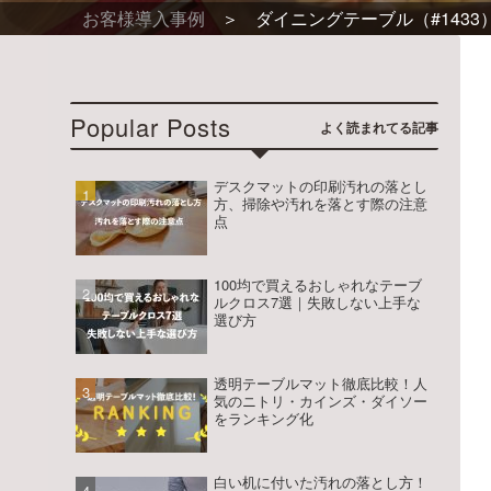
お客様導入事例
ダイニングテーブル（#1433
ー
ダ
ー
Popular Posts
サ
イ
デスクマットの印刷汚れの落とし
方、掃除や汚れを落とす際の注意
点
ズ
専
100均で買えるおしゃれなテーブ
門
ルクロス7選｜失敗しない上手な
選び方
店
テ
透明テーブルマット徹底比較！人
気のニトリ・カインズ・ダイソー
をランキング化
ー
ブ
白い机に付いた汚れの落とし方！