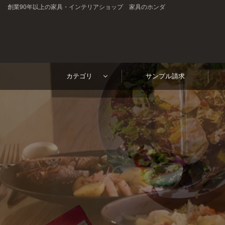
創業90年以上の家具・インテリアショップ 家具のホンダ
高
ホテル・レストラン・企業様の大事なテーブルを傷・汚れ
級
カテゴリ
サンプル請求
1mm単位
見積り
サンプル請求
短納期
テ
オーダーサイズ
請求書対応
ー
ご注文・ご質問はお気軽にどうぞ
ブ
0120-46-5054
netjigyoubu@seneso.jp
ル
10:00 - 18:30
（日曜定休日）
受付時間：
マ
ッ
ト
オ