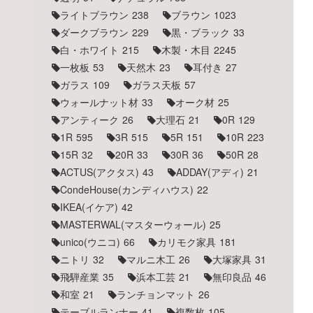
ライトブラウン
238
ブラウン
1023
ダークブラウン
229
黒・ブラック
33
白・ホワイト
215
木製・木目
2245
一枚板
53
天然木
23
耳付き
27
ガラス
109
ガラス天板
57
ウォールナット材
33
オーク材
25
アンティーク
26
大理石
21
0R
129
1R
595
3R
515
5R
151
10R
223
15R
32
20R
33
30R
36
50R
28
ACTUS(アクタス)
43
ADDAY(アディ)
21
CondeHouse(カンディハウス)
22
IKEA(イケア)
42
MASTERWAL(マスターウォール)
25
unico(ウニコ)
66
カリモク家具
181
ニトリ
32
マルニ木工
26
大塚家具
31
飛騨産業
35
浜本工芸
21
無印良品
46
和室
21
ランチョンマット
26
テーブルランナー
41
複数枚
105