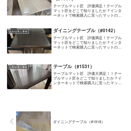
テーブルマット匠 評価満足！テーブル
マット匠をどこで知りましたか？インタ
ーネットで検索購入に至ったマットの特
徴細かいサイズの指定ができる、両面非
転写使用家具の種類・メーカー・商品名
など-テーブルマット匠の使用感はいかが
ダイニングテーブル（#0142）
お客様導入事例
ですか？我が家は、AC...
テーブルマット匠 評価満足！テーブル
マット匠をどこで知りましたか？インタ
ーネットで検索購入に至ったマットの特
徴細かいサイズの指定ができる使用家具
の種類・メーカー・商品名などダイニン
グテーブル不二貿易（Amazon）タイ国
製 天然木 栞テーブ...
テーブル（#1531）
お客様導入事例
テーブルマット匠 評価大満足！！テー
ブルマット匠をどこで知りましたか？イ
ンターネットで検索購入に至ったマット
の特徴細かいサイズの指定ができる、透
明感が高い、気泡が入らない、防縮加工
使用家具の種類・メーカー・商品名など-
テーブルマット匠の使用...
ダイニングテーブル（#1918）