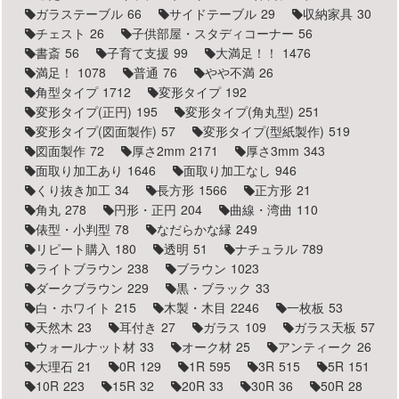
ガラステーブル
66
サイドテーブル
29
収納家具
30
チェスト
26
子供部屋・スタディコーナー
56
書斎
56
子育て支援
99
大満足！！
1476
満足！
1078
普通
76
やや不満
26
角型タイプ
1712
変形タイプ
192
変形タイプ(正円)
195
変形タイプ(角丸型)
251
変形タイプ(図面製作)
57
変形タイプ(型紙製作)
519
図面製作
72
厚さ2mm
2171
厚さ3mm
343
面取り加工あり
1646
面取り加工なし
946
くり抜き加工
34
長方形
1566
正方形
21
角丸
278
円形・正円
204
曲線・湾曲
110
俵型・小判型
78
なだらかな縁
249
リピート購入
180
透明
51
ナチュラル
789
ライトブラウン
238
ブラウン
1023
ダークブラウン
229
黒・ブラック
33
白・ホワイト
215
木製・木目
2246
一枚板
53
天然木
23
耳付き
27
ガラス
109
ガラス天板
57
ウォールナット材
33
オーク材
25
アンティーク
26
大理石
21
0R
129
1R
595
3R
515
5R
151
10R
223
15R
32
20R
33
30R
36
50R
28