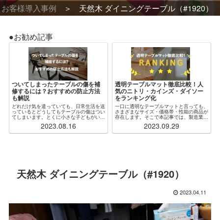
お客様導入事例
天然木 ダイニングテーブル（#1920）
●お勧め記事
ついてしまったテーブルの傷を補
透明テーブルマット徹底比較！人
修するには？おすすめの防止方法
気のニトリ・カインズ・ダイソー
も解説
をランキング化
どれだけ気を遣っていても、日常生活を送
一口に透明なテーブルマットと言っても、
っているとどうしてもテーブルの傷はつい
さまざまなサイズ・価格帯・性能の商品が
てしまいます。とくに小さな子どもがいる
存在します。そこで本記事では、製造業者
場合、ふとしたことがきっかけで木製・ガ
からも見解をもらいつつ、特に人気な各社
2023.08.16
2023.09.29
ラス製問わず傷だらけになってしまうこと
の透明テーブルマットを厳選・比較し、ラ
もしばしばです。傷をつけないように注意
ンキング化しました。加えて、「自分の状
するのが...
況にぴったり...
天然木 ダイニングテーブル（#1920）
2023.04.11