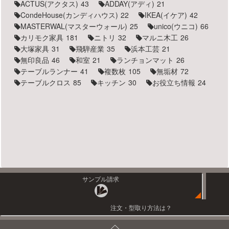
ACTUS(アクタス)
43
ADDAY(アディ)
21
CondeHouse(カンディハウス)
22
IKEA(イケア)
42
MASTERWAL(マスターウォール)
25
unico(ウニコ)
66
カリモク家具
181
ニトリ
32
マルニ木工
26
大塚家具
31
飛騨産業
35
浜本工芸
21
無印良品
46
和室
21
ランチョンマット
26
テーブルランナー
41
複数枚
105
無垢材
72
テーブルクロス
85
キッチン
30
お役立ち情報
24
サンプル請求
注文・型取り方法は？