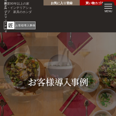
高
お気に入り登録
買い物カゴを見る
創業90年以上の家
級
テ
具・インテリアショ
ー
ップ 家具のホンダ
MENU
ブ
ル
マ
ッ
ト
匠
お客様導入事例
オ
ー
ダ
ー
サ
ホテル・レストラン・企業
イ
様の大事なテーブルを傷・
ズ
専
汚れから守る！
門
1mm
店
見積
安心
単位
サン
り
の
オー
短納
プル
請求
専門
ダー
期
請求
書対
家対
サイ
応
応
ズ
ご注文・ご
質問はお気
軽にどうぞ
0120-46-
5054
netjigyoubu@seneso.jp
10:00 -
受付時間：
18:30
（日曜定休
日）