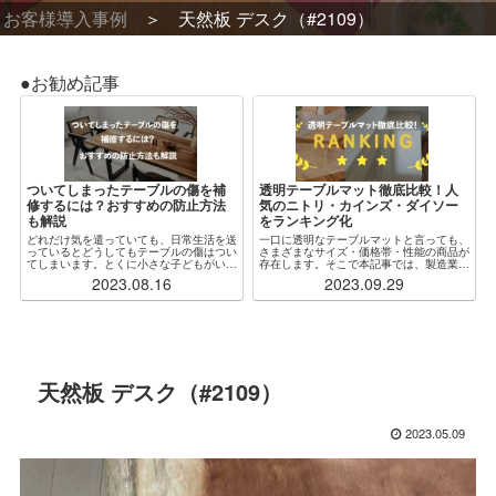
お客様導入事例
天然板 デスク（#2109）
●お勧め記事
ついてしまったテーブルの傷を補
透明テーブルマット徹底比較！人
修するには？おすすめの防止方法
気のニトリ・カインズ・ダイソー
も解説
をランキング化
どれだけ気を遣っていても、日常生活を送
一口に透明なテーブルマットと言っても、
っているとどうしてもテーブルの傷はつい
さまざまなサイズ・価格帯・性能の商品が
てしまいます。とくに小さな子どもがいる
存在します。そこで本記事では、製造業者
場合、ふとしたことがきっかけで木製・ガ
からも見解をもらいつつ、特に人気な各社
2023.08.16
2023.09.29
ラス製問わず傷だらけになってしまうこと
の透明テーブルマットを厳選・比較し、ラ
もしばしばです。傷をつけないように注意
ンキング化しました。加えて、「自分の状
するのが...
況にぴったり...
天然板 デスク（#2109）
2023.05.09