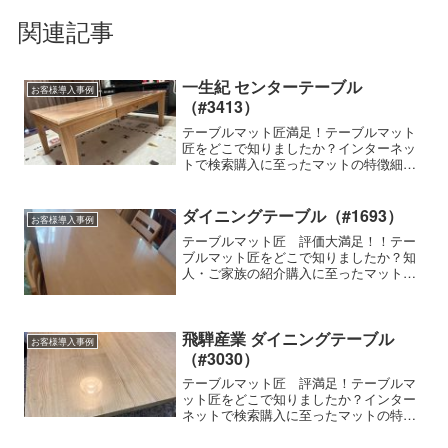
関連記事
一生紀 センターテーブル
お客様導入事例
（#3413）
テーブルマット匠満足！テーブルマット
匠をどこで知りましたか？インターネッ
トで検索購入に至ったマットの特徴細か
いサイズの指定ができる,透明感が高い,
気泡が入らない,両面非転写使用家具の種
類・メーカー・商品名など一生紀 センタ
ダイニングテーブル（#1693）
お客様導入事例
ーテーブル FOR...
テーブルマット匠 評価大満足！！テー
ブルマット匠をどこで知りましたか？知
人・ご家族の紹介購入に至ったマットの
特徴細かいサイズの指定ができる、両面
非転写、その他使用家具の種類・メーカ
ー・商品名などダイニングテーブルに使
用テーブルマット匠の使用...
飛騨産業 ダイニングテーブル
お客様導入事例
（#3030）
テーブルマット匠 評満足！テーブルマ
ット匠をどこで知りましたか？インター
ネットで検索購入に至ったマットの特徴
細かいサイズの指定ができる, 気泡が入
らない使用家具の種類・メーカー・商品