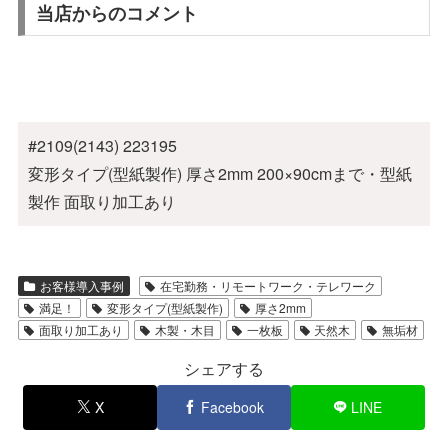
当店からのコメント
#2109(2143) 223195
変形タイプ(型紙製作) 厚さ2mm 200×90cmまで・型紙
製作 面取り加工あり
お客様導入事例
在宅勤務・リモートワーク・テレワーク
満足！
変形タイプ(型紙製作)
厚さ2mm
面取り加工あり
木製・木目
一枚板
天然木
無垢材
シェアする
X
Facebook
LINE