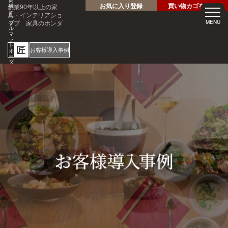
高
お気に入り登録
買い物カゴを見る
創業90年以上の家
級
テ
具・インテリアショ
ー
ップ 家具のホンダ
MENU
ブ
ル
マ
ッ
ト
匠
お客様導入事例
オ
ー
ダ
ー
サ
ホテル・レストラン・企業
イ
様の大事なテーブルを傷・
ズ
専
汚れから守る！
門
1mm
店
見積
安心
単位
サン
り
の
オー
短納
プル
請求
専門
ダー
期
請求
書対
家対
サイ
応
応
ズ
ご注文・ご
質問はお気
軽にどうぞ
0120-46-
5054
netjigyoubu@seneso.jp
10:00 -
受付時間：
18:30
（日曜定休
日）