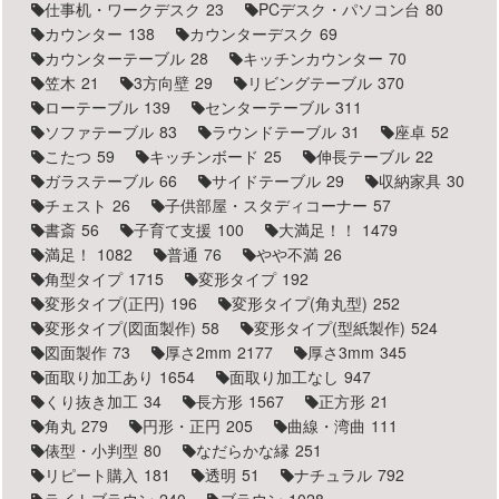
仕事机・ワークデスク
23
PCデスク・パソコン台
80
カウンター
138
カウンターデスク
69
カウンターテーブル
28
キッチンカウンター
70
笠木
21
3方向壁
29
リビングテーブル
370
ローテーブル
139
センターテーブル
311
ソファテーブル
83
ラウンドテーブル
31
座卓
52
こたつ
59
キッチンボード
25
伸長テーブル
22
ガラステーブル
66
サイドテーブル
29
収納家具
30
チェスト
26
子供部屋・スタディコーナー
57
書斎
56
子育て支援
100
大満足！！
1479
満足！
1082
普通
76
やや不満
26
角型タイプ
1715
変形タイプ
192
変形タイプ(正円)
196
変形タイプ(角丸型)
252
変形タイプ(図面製作)
58
変形タイプ(型紙製作)
524
図面製作
73
厚さ2mm
2177
厚さ3mm
345
面取り加工あり
1654
面取り加工なし
947
くり抜き加工
34
長方形
1567
正方形
21
角丸
279
円形・正円
205
曲線・湾曲
111
俵型・小判型
80
なだらかな縁
251
リピート購入
181
透明
51
ナチュラル
792
ライトブラウン
240
ブラウン
1028