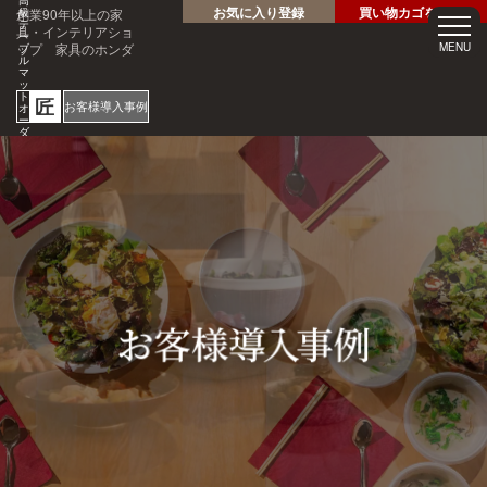
高
お気に入り登録
買い物カゴを見る
創業90年以上の家
級
テ
具・インテリアショ
ー
ップ 家具のホンダ
MENU
ブ
ル
マ
ッ
ト
匠
お客様導入事例
オ
ー
ダ
ー
サ
ホテル・レストラン・企業
イ
様の大事なテーブルを傷・
ズ
専
汚れから守る！
門
1mm
店
見積
安心
単位
サン
り
の
オー
短納
プル
請求
専門
ダー
期
請求
書対
家対
サイ
応
応
ズ
ご注文・ご
質問はお気
軽にどうぞ
0120-46-
5054
netjigyoubu@seneso.jp
10:00 -
受付時間：
18:30
（日曜定休
日）