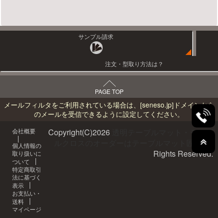
サンプル請求
注文・型取り方法は？
PAGE TOP
メールフィルタをご利用されている場合は、
[seneso.jp]
ドメインから
のメールを受信できるように設定してください。
会社概要
Copyright(C)
2026
透明テーブルマット・テーブ
ルクロスのオーダーはテーブルマット匠へ
All
個人情報の
Rights Reserved.
取り扱いに
ついて
特定商取引
法に基づく
表示
お支払い・
送料
マイページ