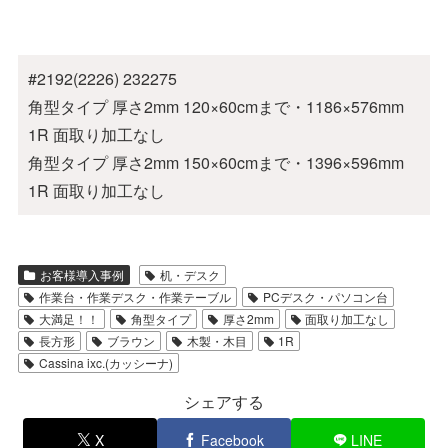
#2192(2226) 232275
角型タイプ 厚さ2mm 120×60cmまで・1186×576mm
1R 面取り加工なし
角型タイプ 厚さ2mm 150×60cmまで・1396×596mm
1R 面取り加工なし
お客様導入事例
机・デスク
作業台・作業デスク・作業テーブル
PCデスク・パソコン台
大満足！！
角型タイプ
厚さ2mm
面取り加工なし
長方形
ブラウン
木製・木目
1R
Cassina ixc.(カッシーナ)
シェアする
X
Facebook
LINE