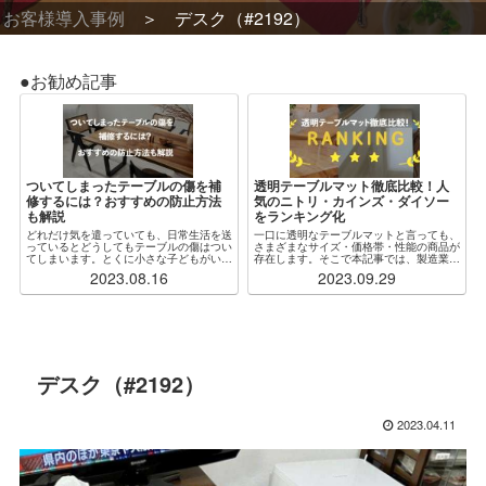
お客様導入事例
デスク（#2192）
●お勧め記事
ついてしまったテーブルの傷を補
透明テーブルマット徹底比較！人
修するには？おすすめの防止方法
気のニトリ・カインズ・ダイソー
も解説
をランキング化
どれだけ気を遣っていても、日常生活を送
一口に透明なテーブルマットと言っても、
っているとどうしてもテーブルの傷はつい
さまざまなサイズ・価格帯・性能の商品が
てしまいます。とくに小さな子どもがいる
存在します。そこで本記事では、製造業者
場合、ふとしたことがきっかけで木製・ガ
からも見解をもらいつつ、特に人気な各社
2023.08.16
2023.09.29
ラス製問わず傷だらけになってしまうこと
の透明テーブルマットを厳選・比較し、ラ
もしばしばです。傷をつけないように注意
ンキング化しました。加えて、「自分の状
するのが...
況にぴったり...
デスク（#2192）
2023.04.11