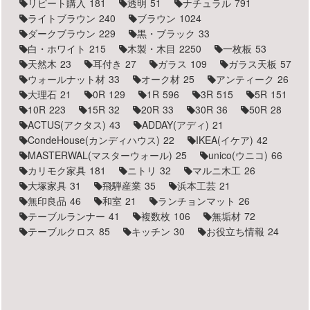
リピート購入
181
透明
51
ナチュラル
791
ライトブラウン
240
ブラウン
1024
ダークブラウン
229
黒・ブラック
33
白・ホワイト
215
木製・木目
2250
一枚板
53
天然木
23
耳付き
27
ガラス
109
ガラス天板
57
ウォールナット材
33
オーク材
25
アンティーク
26
大理石
21
0R
129
1R
596
3R
515
5R
151
10R
223
15R
32
20R
33
30R
36
50R
28
ACTUS(アクタス)
43
ADDAY(アディ)
21
CondeHouse(カンディハウス)
22
IKEA(イケア)
42
MASTERWAL(マスターウォール)
25
unico(ウニコ)
66
カリモク家具
181
ニトリ
32
マルニ木工
26
大塚家具
31
飛騨産業
35
浜本工芸
21
無印良品
46
和室
21
ランチョンマット
26
テーブルランナー
41
複数枚
106
無垢材
72
テーブルクロス
85
キッチン
30
お役立ち情報
24