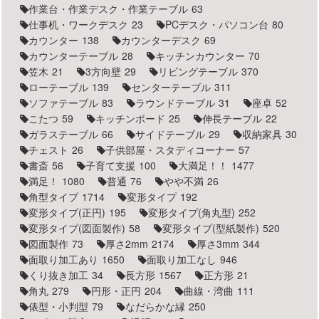
作業台・作業デスク・作業テーブル
63
仕事机・ワークデスク
23
PCデスク・パソコン台
80
カウンター
138
カウンターデスク
69
カウンターテーブル
28
キッチンカウンター
70
笠木
21
3方向壁
29
リビングテーブル
370
ローテーブル
139
センターテーブル
311
ソファテーブル
83
ラウンドテーブル
31
座卓
52
こたつ
59
キッチンボード
25
伸長テーブル
22
ガラステーブル
66
サイドテーブル
29
収納家具
30
チェスト
26
子供部屋・スタディコーナー
57
書斎
56
子育て支援
100
大満足！！
1477
満足！
1080
普通
76
やや不満
26
角型タイプ
1714
変形タイプ
192
変形タイプ(正円)
195
変形タイプ(角丸型)
252
変形タイプ(図面製作)
58
変形タイプ(型紙製作)
520
図面製作
73
厚さ2mm
2174
厚さ3mm
344
面取り加工あり
1650
面取り加工なし
946
くり抜き加工
34
長方形
1567
正方形
21
角丸
279
円形・正円
204
曲線・湾曲
111
俵型・小判型
79
なだらかな縁
250