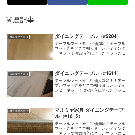
関連記事
ダイニングテーブル（#2204）
お客様導入事例
テーブルマット匠 評価満足！テーブル
マット匠をどこで知りましたか？インタ
ーネットで検索購入に至ったマットの特
徴気泡が入らない,両面非転写使用家具の
種類・メーカー・商品名など-テーブルマ
ット匠の使用感はいかがですか？透明感
があり、満足していま...
ダイニングテーブル（#1611）
お客様導入事例
テーブルマット匠 評価大満足！！テー
ブルマット匠をどこで知りましたか？イ
ンターネットで検索購入に至ったマット
の特徴細かいサイズの指定ができる、透
明感が高い、両面非転写、その他使用家
具の種類・メーカー・商品名などダイニ
ングテーブルテーブルマッ...
マルミヤ家具 ダイニングテーブ
お客様導入事例
ル（#1815）
テーブルマット匠 評価満足！テーブル
マット匠をどこで知りましたか？インタ
ーネットで検索購入に至ったマットの特