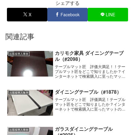
シェアする
X
Facebook
LINE
関連記事
カリモク家具 ダイニングテーブ
お客様導入事例
ル（#2098）
テーブルマット匠 評価大満足！！テー
ブルマット匠をどこで知りましたか？イ
ンターネットで検索購入に至ったマット
の特徴細かいサイズの指定ができる,その
他使用家具の種類・メーカー・商品名な
どカリモクの食卓テーブルマット匠の使
ダイニングテーブル（#1878）
お客様導入事例
用感はいかがですか？設...
テーブルマット匠 評価満足！テーブル
マット匠をどこで知りましたか？インタ
ーネットで検索購入に至ったマットの特
徴細かいサイズの指定ができる使用家具
の種類・メーカー・商品名など-テーブル
マット匠の使用感はいかがですか？ミリ
単位で注文できるので、...
ガラスダイニングテーブル
お客様導入事例
（#2925）