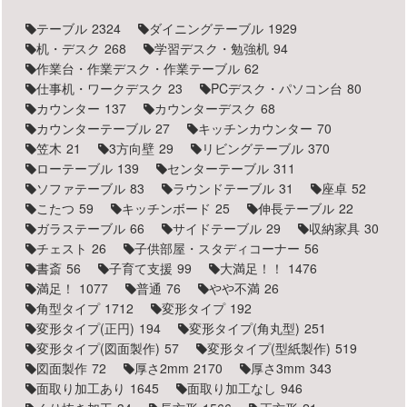
テーブル
2324
ダイニングテーブル
1929
机・デスク
268
学習デスク・勉強机
94
作業台・作業デスク・作業テーブル
62
仕事机・ワークデスク
23
PCデスク・パソコン台
80
カウンター
137
カウンターデスク
68
カウンターテーブル
27
キッチンカウンター
70
笠木
21
3方向壁
29
リビングテーブル
370
ローテーブル
139
センターテーブル
311
ソファテーブル
83
ラウンドテーブル
31
座卓
52
こたつ
59
キッチンボード
25
伸長テーブル
22
ガラステーブル
66
サイドテーブル
29
収納家具
30
チェスト
26
子供部屋・スタディコーナー
56
書斎
56
子育て支援
99
大満足！！
1476
満足！
1077
普通
76
やや不満
26
角型タイプ
1712
変形タイプ
192
変形タイプ(正円)
194
変形タイプ(角丸型)
251
変形タイプ(図面製作)
57
変形タイプ(型紙製作)
519
図面製作
72
厚さ2mm
2170
厚さ3mm
343
面取り加工あり
1645
面取り加工なし
946