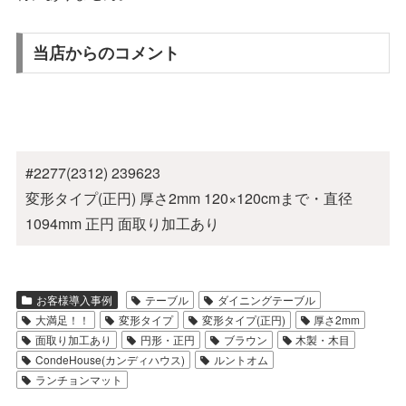
当店からのコメント
#2277(2312) 239623
変形タイプ(正円) 厚さ2mm 120×120cmまで・直径
1094mm 正円 面取り加工あり
お客様導入事例
テーブル
ダイニングテーブル
大満足！！
変形タイプ
変形タイプ(正円)
厚さ2mm
面取り加工あり
円形・正円
ブラウン
木製・木目
CondeHouse(カンディハウス)
ルントオム
ランチョンマット