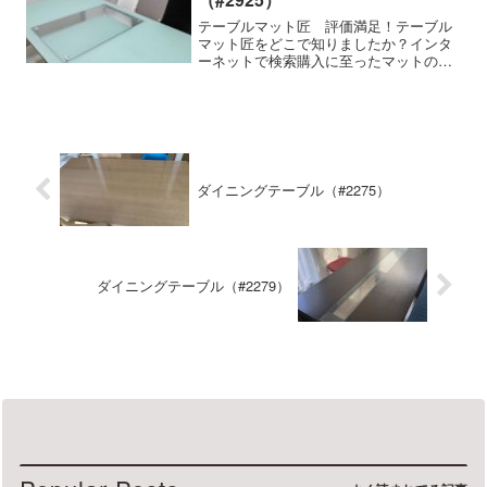
テーブルマット匠 評価満足！テーブル
マット匠をどこで知りましたか？インタ
ーネットで検索購入に至ったマットの特
徴細かいサイズの指定ができる, 透明感
が高い, 気泡が入らない, 両面非転写使用
家具の種類・メーカー・商品名などダイ
ニングテーブル（...
ダイニングテーブル（#2275）
ダイニングテーブル（#2279）