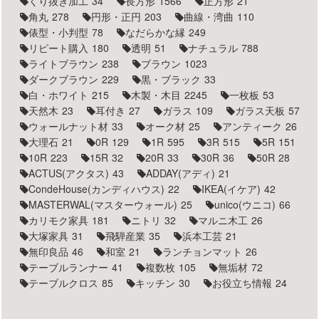
くり抜き加工
34
長方形
1566
正方形
21
角丸
278
円形・正円
203
曲線・湾曲
110
俵型・小判型
78
なだらかな縁
249
リピート購入
180
透明
51
ナチュラル
788
ライトブラウン
238
ブラウン
1023
ダークブラウン
229
黒・ブラック
33
白・ホワイト
215
木製・木目
2245
一枚板
53
天然木
23
耳付き
27
ガラス
109
ガラス天板
57
ウォールナット材
33
オーク材
25
アンティーク
26
大理石
21
0R
129
1R
595
3R
515
5R
151
10R
223
15R
32
20R
33
30R
36
50R
28
ACTUS(アクタス)
43
ADDAY(アディ)
21
CondeHouse(カンディハウス)
22
IKEA(イケア)
42
MASTERWAL(マスターウォール)
25
unico(ウニコ)
66
カリモク家具
181
ニトリ
32
マルニ木工
26
大塚家具
31
飛騨産業
35
浜本工芸
21
無印良品
46
和室
21
ランチョンマット
26
テーブルランナー
41
複数枚
105
無垢材
72
テーブルクロス
85
キッチン
30
お役立ち情報
24