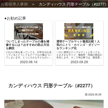
お客様導入事例
カンディハウス 円形テーブル（#2277
●お勧め記事
ついてしまったテーブルの傷を補
透明テーブルマット徹底比較！人
修するには？おすすめの防止方法
気のニトリ・カインズ・ダイソー
も解説
をランキング化
どれだけ気を遣っていても、日常生活を送
一口に透明なテーブルマットと言っても、
っているとどうしてもテーブルの傷はつい
さまざまなサイズ・価格帯・性能の商品が
てしまいます。とくに小さな子どもがいる
存在します。そこで本記事では、製造業者
場合、ふとしたことがきっかけで木製・ガ
からも見解をもらいつつ、特に人気な各社
2023.08.16
2023.09.29
ラス製問わず傷だらけになってしまうこと
の透明テーブルマットを厳選・比較し、ラ
もしばしばです。傷をつけないように注意
ンキング化しました。加えて、「自分の状
するのが...
況にぴったり...
カンディハウス 円形テーブル（#2277）
2023.05.09