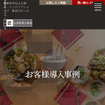
高
お気に入り登録
買い物カゴを見る
創業90年以上の家
級
テ
具・インテリアショ
ー
ップ 家具のホンダ
MENU
ブ
ル
マ
ッ
ト
匠
お客様導入事例
オ
ー
ダ
ー
サ
ホテル・レストラン・企業
イ
様の大事なテーブルを傷・
ズ
専
汚れから守る！
門
1mm
店
見積
安心
単位
サン
り
の
オー
短納
プル
請求
専門
ダー
期
請求
書対
家対
サイ
応
応
ズ
ご注文・ご
質問はお気
軽にどうぞ
0120-46-
5054
netjigyoubu@seneso.jp
10:00 -
受付時間：
18:30
（日曜定休
日）