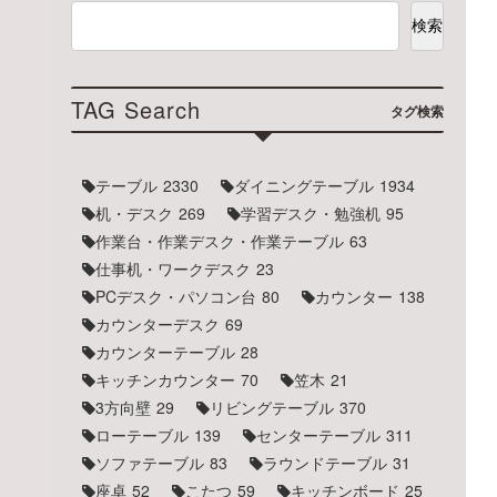
検索
TAG Search
タグ検索
テーブル
2330
ダイニングテーブル
1934
机・デスク
269
学習デスク・勉強机
95
作業台・作業デスク・作業テーブル
63
仕事机・ワークデスク
23
PCデスク・パソコン台
80
カウンター
138
カウンターデスク
69
カウンターテーブル
28
キッチンカウンター
70
笠木
21
3方向壁
29
リビングテーブル
370
ローテーブル
139
センターテーブル
311
ソファテーブル
83
ラウンドテーブル
31
座卓
52
こたつ
59
キッチンボード
25