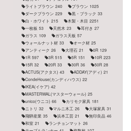
ライトブラウン
240
ブラウン
1025
ダークブラウン
229
黒・ブラック
33
白・ホワイト
215
木製・木目
2251
一枚板
53
天然木
23
耳付き
27
ガラス
109
ガラス天板
57
ウォールナット材
33
オーク材
25
アンティーク
26
大理石
21
0R
129
1R
597
3R
515
5R
151
10R
223
15R
32
20R
33
30R
36
50R
28
ACTUS(アクタス)
43
ADDAY(アディ)
21
CondeHouse(カンディハウス)
22
IKEA(イケア)
42
MASTERWAL(マスターウォール)
25
unico(ウニコ)
66
カリモク家具
181
ニトリ
32
マルニ木工
26
大塚家具
31
飛騨産業
35
浜本工芸
21
無印良品
46
和室
21
ランチョンマット
26
テーブルランナー
41
複数枚
107