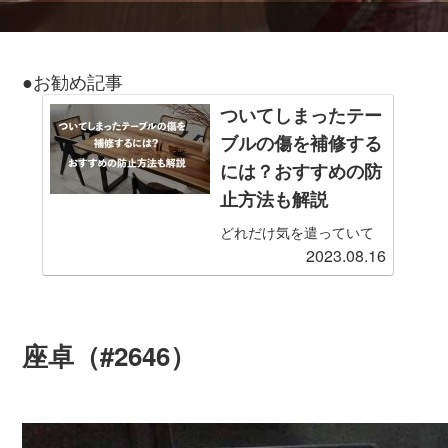
●お勧め記事
ついてしまったテー
ブルの傷を補修する
には？おすすめの防
止方法も解説
どれだけ気を遣っていて
2023.08.16
も、日常生活を送ってい
るとどうしてもテーブル
の傷はついてしまいま
す。とくに小さな子ども
がいる場合、ふとしたこ
座卓（#2646）
とがきっかけで木製・ガ
ラス製問わず傷だらけに
なってしまうこともしば
しばです。傷をつけない