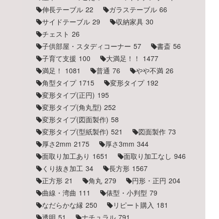
伸長テーブル
22
ガラステーブル
66
サイドテーブル
29
収納家具
30
チェスト
26
子供部屋・スタディコーナー
57
書斎
56
子育て支援
100
大満足！！
1477
満足！
1081
普通
76
やや不満
26
角型タイプ
1715
変形タイプ
192
変形タイプ(正円)
195
変形タイプ(角丸型)
252
変形タイプ(図面製作)
58
変形タイプ(型紙製作)
521
図面製作
73
厚さ2mm
2175
厚さ3mm
344
面取り加工あり
1651
面取り加工なし
946
くり抜き加工
34
長方形
1567
正方形
21
角丸
279
円形・正円
204
曲線・湾曲
111
俵型・小判型
79
なだらかな縁
250
リピート購入
181
透明
51
ナチュラル
791