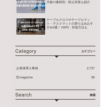
ル
天板の素材別・防止対策も紹介
マ
ッ
テーブルクロスやテーブルマッ
ト・デスクマットの滑り止めおす
すめ4選！100均・対策方法も
ト
匠
Category
カテゴリー
お客様導入事例
2,737
匠magazine
58
Search
検索