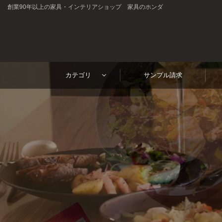
創業90年以上の家具・インテリアショップ 家具のホンダ
高
ホテル・レストラン・企業様の大事なテーブルを傷・汚れ
級
カテゴリ
サンプル請求
1mm単位
見積り
サンプル請求
短納期
テ
オーダーサイズ
請求書対応
ー
ご注文・ご質問はお気軽にどうぞ
ブ
0120-46-5054
netjigyoubu@seneso.jp
ル
10:00 - 18:30
（日曜定休日）
受付時間：
マ
ッ
ト
オ