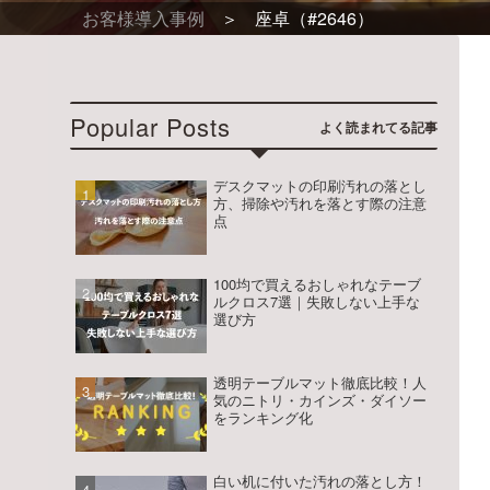
お客様導入事例
座卓（#2646）
ー
ダ
ー
Popular Posts
サ
イ
デスクマットの印刷汚れの落とし
方、掃除や汚れを落とす際の注意
点
ズ
専
100均で買えるおしゃれなテーブ
門
ルクロス7選｜失敗しない上手な
選び方
店
テ
透明テーブルマット徹底比較！人
気のニトリ・カインズ・ダイソー
をランキング化
ー
ブ
白い机に付いた汚れの落とし方！