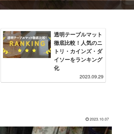
透明テーブルマット
徹底比較！人気のニ
トリ・カインズ・ダ
イソーをランキング
化
2023.09.29
一口に透明なテーブルマ
ットと言っても、さまざ
まなサイズ・価格帯・性
能の商品が存在します。
そこで本記事では、製造
業者からも見解をもらい
つつ、特に人気な各社の
2023.10.07
透明テーブルマットを厳
選・比較し、ランキング