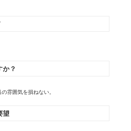
ど
すか？
具の雰囲気を損ねない。
要望