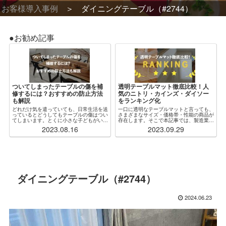
お客様導入事例
ダイニングテーブル（#2744）
●お勧め記事
ついてしまったテーブルの傷を補
透明テーブルマット徹底比較！人
修するには？おすすめの防止方法
気のニトリ・カインズ・ダイソー
も解説
をランキング化
どれだけ気を遣っていても、日常生活を送
一口に透明なテーブルマットと言っても、
っているとどうしてもテーブルの傷はつい
さまざまなサイズ・価格帯・性能の商品が
てしまいます。とくに小さな子どもがいる
存在します。そこで本記事では、製造業者
場合、ふとしたことがきっかけで木製・ガ
からも見解をもらいつつ、特に人気な各社
2023.08.16
2023.09.29
ラス製問わず傷だらけになってしまうこと
の透明テーブルマットを厳選・比較し、ラ
もしばしばです。傷をつけないように注意
ンキング化しました。加えて、「自分の状
するのが...
況にぴったり...
ダイニングテーブル（#2744）
2024.06.23