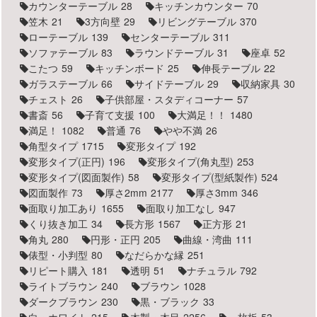
カウンターテーブル
28
キッチンカウンター
70
笠木
21
3方向壁
29
リビングテーブル
370
ローテーブル
139
センターテーブル
311
ソファテーブル
83
ラウンドテーブル
31
座卓
52
こたつ
59
キッチンボード
25
伸長テーブル
22
ガラステーブル
66
サイドテーブル
29
収納家具
30
チェスト
26
子供部屋・スタディコーナー
57
書斎
56
子育て支援
100
大満足！！
1480
満足！
1082
普通
76
やや不満
26
角型タイプ
1715
変形タイプ
192
変形タイプ(正円)
196
変形タイプ(角丸型)
253
変形タイプ(図面製作)
58
変形タイプ(型紙製作)
524
図面製作
73
厚さ2mm
2177
厚さ3mm
346
面取り加工あり
1655
面取り加工なし
947
くり抜き加工
34
長方形
1567
正方形
21
角丸
280
円形・正円
205
曲線・湾曲
111
俵型・小判型
80
なだらかな縁
251
リピート購入
181
透明
51
ナチュラル
792
ライトブラウン
240
ブラウン
1028
ダークブラウン
230
黒・ブラック
33
白・ホワイト
215
木製・木目
2256
一枚板
53