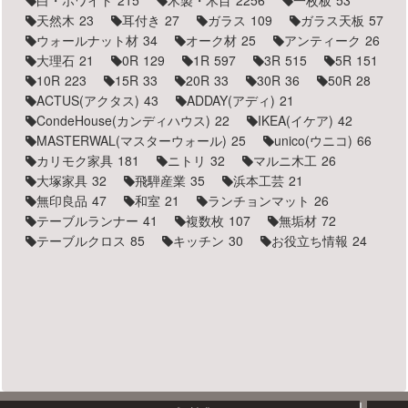
天然木
23
耳付き
27
ガラス
109
ガラス天板
57
ウォールナット材
34
オーク材
25
アンティーク
26
大理石
21
0R
129
1R
597
3R
515
5R
151
10R
223
15R
33
20R
33
30R
36
50R
28
ACTUS(アクタス)
43
ADDAY(アディ)
21
CondeHouse(カンディハウス)
22
IKEA(イケア)
42
MASTERWAL(マスターウォール)
25
unico(ウニコ)
66
カリモク家具
181
ニトリ
32
マルニ木工
26
大塚家具
32
飛騨産業
35
浜本工芸
21
無印良品
47
和室
21
ランチョンマット
26
テーブルランナー
41
複数枚
107
無垢材
72
テーブルクロス
85
キッチン
30
お役立ち情報
24