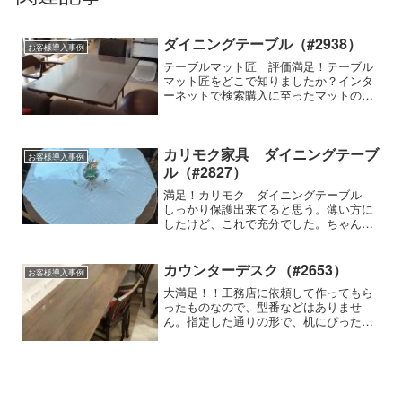
ダイニングテーブル（#2938）
お客様導入事例
テーブルマット匠 評価満足！テーブル
マット匠をどこで知りましたか？インタ
ーネットで検索購入に至ったマットの特
徴細かいサイズの指定ができる, 気泡が
入らない, 両面非転写, その他使用家具の
種類・メーカー・商品名などダイニング
テーブル、メーカ...
カリモク家具 ダイニングテーブ
お客様導入事例
ル（#2827）
満足！カリモク ダイニングテーブル
しっかり保護出来てると思う。薄い方に
したけど、これで充分でした。ちゃんと
型をとったつもりでしたが、やっぱり少
し歪になってしまいピッタリとはいかな
かったのが残念でした。もう少し型をと
カウンターデスク（#2653）
お客様導入事例
るコツとか取りやすい方法があれば良い
大満足！！工務店に依頼して作ってもら
なと思いました。
ったものなので、型番などはありませ
ん。指定した通りの形で、机にぴったり
でした。あと高級感があっていいと思い
ます。