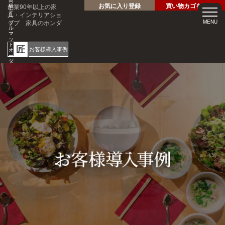
高
お気に入り登録
買い物カゴを見る
創業90年以上の家
級
テ
具・インテリアショ
ー
ップ 家具のホンダ
MENU
ブ
ル
マ
ッ
ト
匠
お客様導入事例
オ
ー
ダ
ー
サ
ホテル・レストラン・企業
イ
様の大事なテーブルを傷・
ズ
専
汚れから守る！
門
1mm
店
見積
安心
単位
サン
り
の
オー
短納
プル
請求
専門
ダー
期
請求
書対
家対
サイ
応
応
ズ
ご注文・ご
質問はお気
軽にどうぞ
0120-46-
5054
netjigyoubu@seneso.jp
10:00 -
受付時間：
18:30
（日曜定休
日）