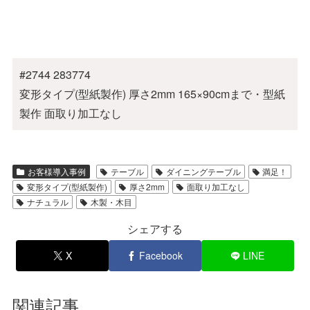
#2744 283774
変形タイプ(型紙製作) 厚さ2mm 165×90cmまで・型紙
製作 面取り加工なし
お客様導入事例
テーブル
ダイニングテーブル
満足！
変形タイプ(型紙製作)
厚さ2mm
面取り加工なし
ナチュラル
木製・木目
シェアする
X
Facebook
LINE
関連記事