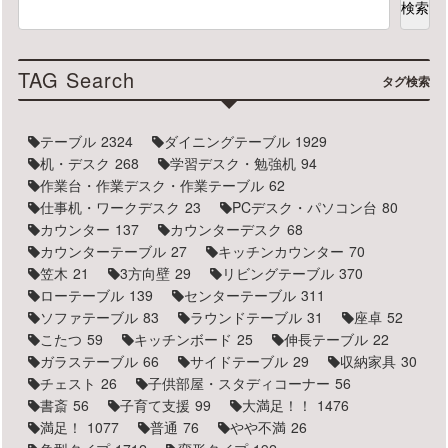
検索
TAG Search
タグ検索
テーブル
2324
ダイニングテーブル
1929
机・デスク
268
学習デスク・勉強机
94
作業台・作業デスク・作業テーブル
62
仕事机・ワークデスク
23
PCデスク・パソコン台
80
カウンター
137
カウンターデスク
68
カウンターテーブル
27
キッチンカウンター
70
笠木
21
3方向壁
29
リビングテーブル
370
ローテーブル
139
センターテーブル
311
ソファテーブル
83
ラウンドテーブル
31
座卓
52
こたつ
59
キッチンボード
25
伸長テーブル
22
ガラステーブル
66
サイドテーブル
29
収納家具
30
チェスト
26
子供部屋・スタディコーナー
56
書斎
56
子育て支援
99
大満足！！
1476
満足！
1077
普通
76
やや不満
26