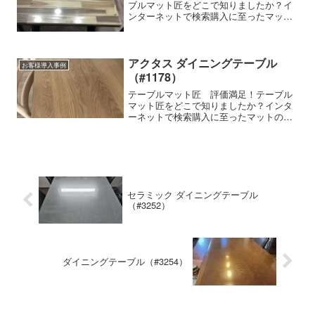
ブルマット匠をどこで知りましたか？イ
ンターネットで検索購入に至ったマット
の特徴細かいサイズの指定ができる、透
明感が高い、気泡が入らない、両面非転
写使用家具の種類・メーカー・商品名な
ど-テーブルマット匠の使...
アクタス ダイニングテーブル
お客様導入事例
（#1178）
テーブルマット匠 評価満足！テーブル
マット匠をどこで知りましたか？インタ
ーネットで検索購入に至ったマットの特
徴細かいサイズの指定ができる,気泡が入
らない,防縮加工,両面非転写使用家具の
種類・メーカー・商品名などアクタス ス
ープダイニングテー...
セラミック ダイニングテーブル
（#3252）
ダイニングテーブル（#3254）