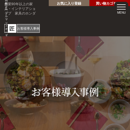
高
お気に入り登録
買い物カゴを見る
創業90年以上の家
級
テ
具・インテリアショ
ー
ップ 家具のホンダ
MENU
ブ
ル
マ
ッ
ト
匠
お客様導入事例
オ
ー
ダ
ー
サ
ホテル・レストラン・企業
イ
様の大事なテーブルを傷・
ズ
専
汚れから守る！
門
1mm
店
見積
安心
単位
サン
り
の
オー
短納
プル
請求
専門
ダー
期
請求
書対
家対
サイ
応
応
ズ
ご注文・ご
質問はお気
軽にどうぞ
0120-46-
5054
netjigyoubu@seneso.jp
10:00 -
受付時間：
18:30
（日曜定休
日）