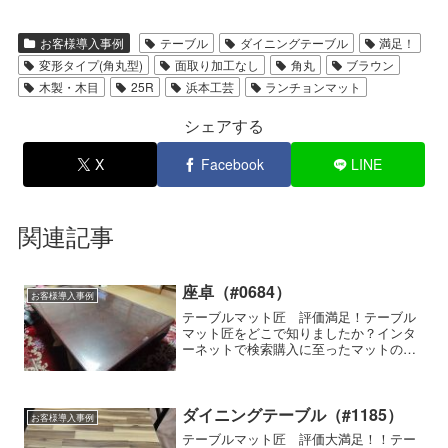
お客様導入事例
テーブル
ダイニングテーブル
満足！
変形タイプ(角丸型)
面取り加工なし
角丸
ブラウン
木製・木目
25R
浜本工芸
ランチョンマット
シェアする
X
Facebook
LINE
関連記事
座卓（#0684）
お客様導入事例
テーブルマット匠 評価満足！テーブル
マット匠をどこで知りましたか？インタ
ーネットで検索購入に至ったマットの特
徴細かいサイズの指定ができる,透明感が
高い,気泡が入らない,両面非転写使用家
具の種類・メーカー・商品名など特にな
しテーブルマット匠の...
ダイニングテーブル（#1185）
お客様導入事例
テーブルマット匠 評価大満足！！テー