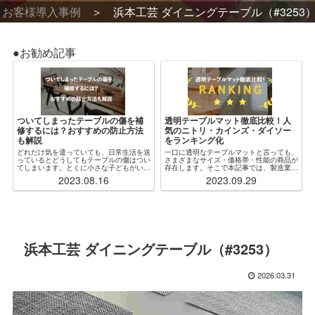
お客様導入事例
浜本工芸 ダイニングテーブル（#3253
●お勧め記事
ついてしまったテーブルの傷を補
透明テーブルマット徹底比較！人
修するには？おすすめの防止方法
気のニトリ・カインズ・ダイソー
も解説
をランキング化
どれだけ気を遣っていても、日常生活を送
一口に透明なテーブルマットと言っても、
っているとどうしてもテーブルの傷はつい
さまざまなサイズ・価格帯・性能の商品が
てしまいます。とくに小さな子どもがいる
存在します。そこで本記事では、製造業者
場合、ふとしたことがきっかけで木製・ガ
からも見解をもらいつつ、特に人気な各社
2023.08.16
2023.09.29
ラス製問わず傷だらけになってしまうこと
の透明テーブルマットを厳選・比較し、ラ
もしばしばです。傷をつけないように注意
ンキング化しました。加えて、「自分の状
するのが...
況にぴったり...
浜本工芸 ダイニングテーブル（#3253）
2026.03.31