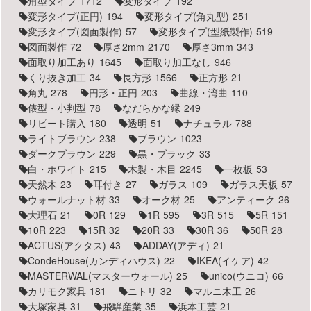
角型タイプ
1712
変形タイプ
192
変形タイプ(正円)
194
変形タイプ(角丸型)
251
変形タイプ(図面製作)
57
変形タイプ(型紙製作)
519
図面製作
72
厚さ2mm
2170
厚さ3mm
343
面取り加工あり
1645
面取り加工なし
946
くり抜き加工
34
長方形
1566
正方形
21
角丸
278
円形・正円
203
曲線・湾曲
110
俵型・小判型
78
なだらかな縁
249
リピート購入
180
透明
51
ナチュラル
788
ライトブラウン
238
ブラウン
1023
ダークブラウン
229
黒・ブラック
33
白・ホワイト
215
木製・木目
2245
一枚板
53
天然木
23
耳付き
27
ガラス
109
ガラス天板
57
ウォールナット材
33
オーク材
25
アンティーク
26
大理石
21
0R
129
1R
595
3R
515
5R
151
10R
223
15R
32
20R
33
30R
36
50R
28
ACTUS(アクタス)
43
ADDAY(アディ)
21
CondeHouse(カンディハウス)
22
IKEA(イケア)
42
MASTERWAL(マスターウォール)
25
unico(ウニコ)
66
カリモク家具
181
ニトリ
32
マルニ木工
26
大塚家具
31
飛騨産業
35
浜本工芸
21