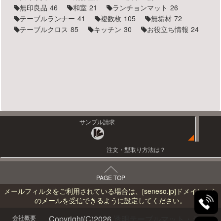
無印良品
46
和室
21
ランチョンマット
26
テーブルランナー
41
複数枚
105
無垢材
72
テーブルクロス
85
キッチン
30
お役立ち情報
24
サンプル請求
注文・型取り方法は？
PAGE TOP
メールフィルタをご利用されている場合は、
[seneso.jp]
ドメインから
のメールを受信できるように設定してください。
会社概要
Copyright(C)
2026
透明テーブルマット・テーブ