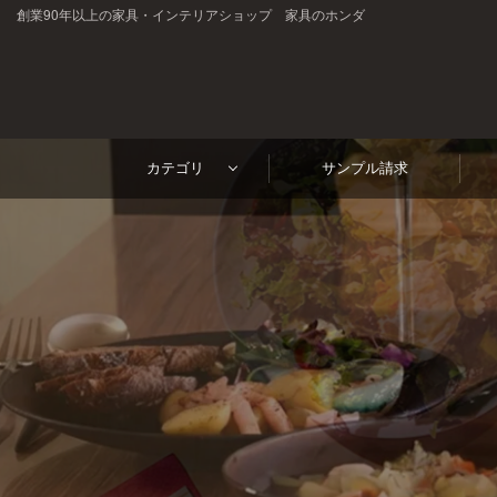
創業90年以上の家具・インテリアショップ 家具のホンダ
高
ホテル・レストラン・企業様の大事なテーブルを傷・汚れ
級
カテゴリ
サンプル請求
1mm単位
見積り
サンプル請求
短納期
テ
オーダーサイズ
請求書対応
ー
ご注文・ご質問はお気軽にどうぞ
ブ
0120-46-5054
netjigyoubu@seneso.jp
ル
10:00 - 18:30
（日曜定休日）
受付時間：
マ
ッ
ト
オ