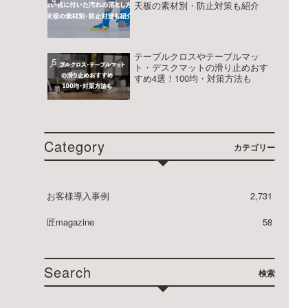
ル
天板の素材別・防止対策も紹介
マ
ッ
テーブルクロスやテーブルマッ
ト・デスクマットの滑り止めおす
すめ4選！100均・対策方法も
ト
匠
Category
カテゴリー
お客様導入事例
2,731
匠magazine
58
Search
検索