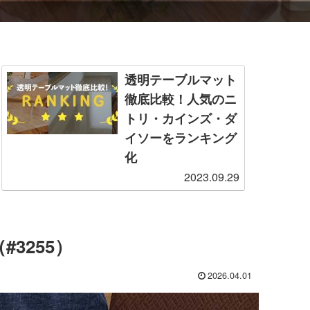
透明テーブルマット
徹底比較！人気のニ
トリ・カインズ・ダ
イソーをランキング
化
2023.09.29
一口に透明なテーブルマ
ットと言っても、さまざ
まなサイズ・価格帯・性
能の商品が存在します。
3255）
そこで本記事では、製造
業者からも見解をもらい
つつ、特に人気な各社の
2026.04.01
透明テーブルマットを厳
選・比較し、ランキング