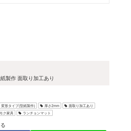
・型紙製作 面取り加工あり
変形タイプ(型紙製作)
厚さ2mm
面取り加工あり
モク家具
ランチョンマット
する