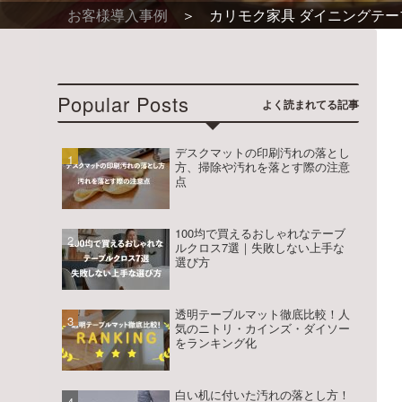
お客様導入事例
カリモク家具 ダイニングテーブ
ー
ダ
ー
Popular Posts
サ
イ
デスクマットの印刷汚れの落とし
方、掃除や汚れを落とす際の注意
点
ズ
専
100均で買えるおしゃれなテーブ
門
ルクロス7選｜失敗しない上手な
選び方
店
テ
透明テーブルマット徹底比較！人
気のニトリ・カインズ・ダイソー
をランキング化
ー
ブ
白い机に付いた汚れの落とし方！