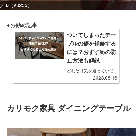
ル（#3255）
●お勧め記事
ついてしまったテー
ブルの傷を補修する
には？おすすめの防
止方法も解説
どれだけ気を遣っていて
2023.08.16
も、日常生活を送ってい
るとどうしてもテーブル
の傷はついてしまいま
す。とくに小さな子ども
がいる場合、ふとしたこ
カリモク家具 ダイニングテーブル（#
とがきっかけで木製・ガ
ラス製問わず傷だらけに
なってしまうこともしば
しばです。傷をつけない