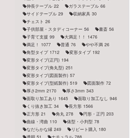
伸長テーブル
22
ガラステーブル
66
サイドテーブル
29
収納家具
30
チェスト
26
子供部屋・スタディコーナー
56
書斎
56
子育て支援
99
大満足！！
1476
満足！
1077
普通
76
やや不満
26
角型タイプ
1712
変形タイプ
192
変形タイプ(正円)
194
変形タイプ(角丸型)
251
変形タイプ(図面製作)
57
変形タイプ(型紙製作)
519
図面製作
72
厚さ2mm
2170
厚さ3mm
343
面取り加工あり
1645
面取り加工なし
946
くり抜き加工
34
長方形
1566
正方形
21
角丸
278
円形・正円
203
曲線・湾曲
110
俵型・小判型
78
なだらかな縁
249
リピート購入
180
透明
51
ナチュラル
788