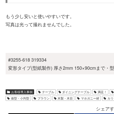
もう少し安いと使いやすいです。
写真は光って撮れませんでした。
#3255-618 319334
変形タイプ(型紙製作) 厚さ2mm 150×90cmまで
お客様導入事例
テーブル
ダイニングテーブル
満足！
俵型・小判型
ブラウン
木製・木目
マホガニー材
カリ
シェア