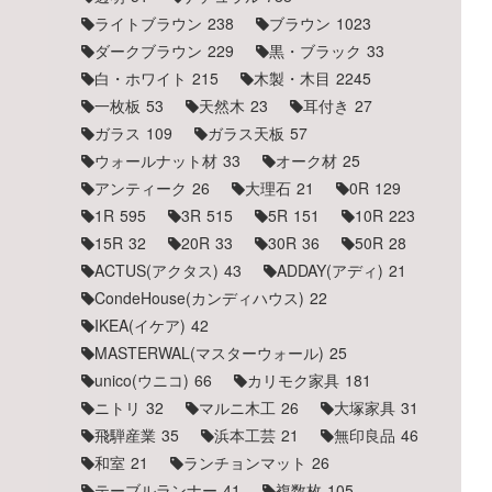
ライトブラウン
238
ブラウン
1023
ダークブラウン
229
黒・ブラック
33
白・ホワイト
215
木製・木目
2245
一枚板
53
天然木
23
耳付き
27
ガラス
109
ガラス天板
57
ウォールナット材
33
オーク材
25
アンティーク
26
大理石
21
0R
129
1R
595
3R
515
5R
151
10R
223
15R
32
20R
33
30R
36
50R
28
ACTUS(アクタス)
43
ADDAY(アディ)
21
CondeHouse(カンディハウス)
22
IKEA(イケア)
42
MASTERWAL(マスターウォール)
25
unico(ウニコ)
66
カリモク家具
181
ニトリ
32
マルニ木工
26
大塚家具
31
飛騨産業
35
浜本工芸
21
無印良品
46
和室
21
ランチョンマット
26
テーブルランナー
41
複数枚
105