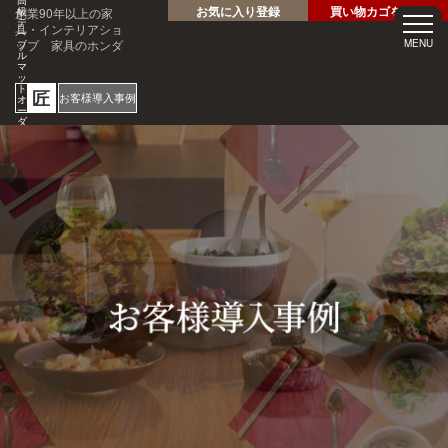
高
お気に入り登録
買い物カゴを見る
創業90年以上の家
級
テ
具・インテリアショ
ー
ップ 家具のホンダ
MENU
ブ
ル
マ
ッ
ト
匠
お客様導入事例
オ
ー
ダ
ー
サ
ホテル・レストラン・企業
イ
様の大事なテーブルを傷・
ズ
専
汚れから守る！
門
1mm
店
見積
安心
単位
サン
り
の
オー
短納
プル
請求
専門
ダー
期
請求
書対
家対
サイ
応
応
ズ
ご注文・ご
質問はお気
軽にどうぞ
0120-46-
5054
netjigyoubu@seneso.jp
10:00 -
受付時間：
18:30
（日曜定休
日）