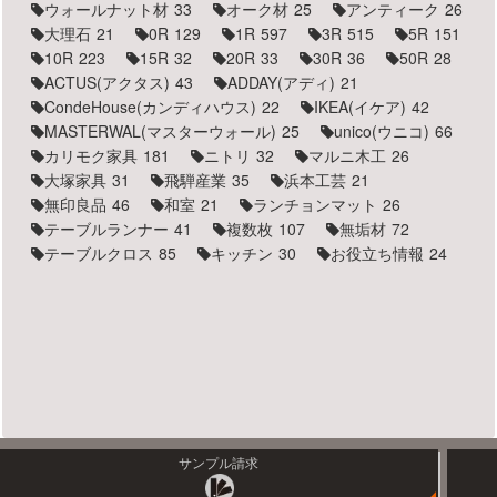
ウォールナット材
33
オーク材
25
アンティーク
26
大理石
21
0R
129
1R
597
3R
515
5R
151
10R
223
15R
32
20R
33
30R
36
50R
28
ACTUS(アクタス)
43
ADDAY(アディ)
21
CondeHouse(カンディハウス)
22
IKEA(イケア)
42
MASTERWAL(マスターウォール)
25
unico(ウニコ)
66
カリモク家具
181
ニトリ
32
マルニ木工
26
大塚家具
31
飛騨産業
35
浜本工芸
21
無印良品
46
和室
21
ランチョンマット
26
テーブルランナー
41
複数枚
107
無垢材
72
テーブルクロス
85
キッチン
30
お役立ち情報
24
サンプル請求