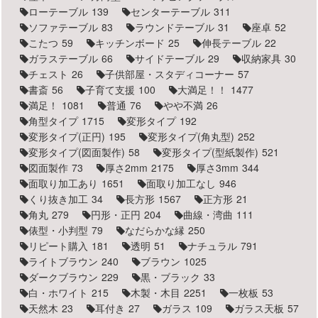
ローテーブル
139
センターテーブル
311
ソファテーブル
83
ラウンドテーブル
31
座卓
52
こたつ
59
キッチンボード
25
伸長テーブル
22
ガラステーブル
66
サイドテーブル
29
収納家具
30
チェスト
26
子供部屋・スタディコーナー
57
書斎
56
子育て支援
100
大満足！！
1477
満足！
1081
普通
76
やや不満
26
角型タイプ
1715
変形タイプ
192
変形タイプ(正円)
195
変形タイプ(角丸型)
252
変形タイプ(図面製作)
58
変形タイプ(型紙製作)
521
図面製作
73
厚さ2mm
2175
厚さ3mm
344
面取り加工あり
1651
面取り加工なし
946
くり抜き加工
34
長方形
1567
正方形
21
角丸
279
円形・正円
204
曲線・湾曲
111
俵型・小判型
79
なだらかな縁
250
リピート購入
181
透明
51
ナチュラル
791
ライトブラウン
240
ブラウン
1025
ダークブラウン
229
黒・ブラック
33
白・ホワイト
215
木製・木目
2251
一枚板
53
天然木
23
耳付き
27
ガラス
109
ガラス天板
57