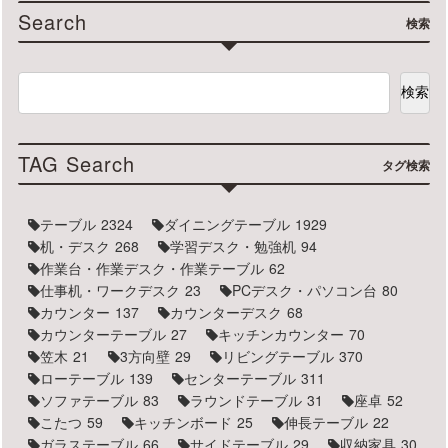
Search
検索
検索
TAG Search
タグ検索
テーブル
2324
ダイニングテーブル
1929
机・デスク
268
学習デスク・勉強机
94
作業台・作業デスク・作業テーブル
62
仕事机・ワークデスク
23
PCデスク・パソコン台
80
カウンター
137
カウンターデスク
68
カウンターテーブル
27
キッチンカウンター
70
笠木
21
3方向壁
29
リビングテーブル
370
ローテーブル
139
センターテーブル
311
ソファテーブル
83
ラウンドテーブル
31
座卓
52
こたつ
59
キッチンボード
25
伸長テーブル
22
ガラステーブル
66
サイドテーブル
29
収納家具
30