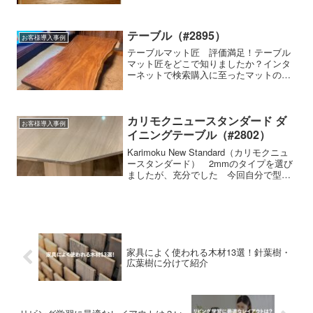
徴透明感が高い,気泡が入らない,防縮加
工,両面非転写,その他使用家具の種類・
メーカー・商品名など-テーブルマット匠
の使用感はいかがで...
テーブル（#2895）
お客様導入事例
テーブルマット匠 評価満足！テーブル
マット匠をどこで知りましたか？インタ
ーネットで検索購入に至ったマットの特
徴細かいサイズの指定ができる, 透明感
が高い使用家具の種類・メーカー・商品
名などなしテーブルマット匠の使用感は
いかがですかテーブルに...
カリモクニュースタンダード ダ
お客様導入事例
イニングテーブル（#2802）
Karimoku New Standard（カリモクニュ
ースタンダード） 2mmのタイプを選び
ましたが、充分でした 今回自分で型紙
を取りましたが、ぴったりとはいかなか
った為、より正確に作って頂ける方法が
あるといいなと思いました
家具によく使われる木材13選！針葉樹・
広葉樹に分けて紹介