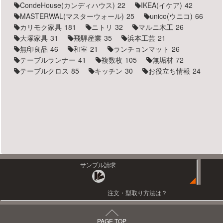
CondeHouse(カンディハウス)
22
IKEA(イケア)
42
MASTERWAL(マスターウォール)
25
unico(ウニコ)
66
カリモク家具
181
ニトリ
32
マルニ木工
26
大塚家具
31
飛騨産業
35
浜本工芸
21
無印良品
46
和室
21
ランチョンマット
26
テーブルランナー
41
複数枚
105
無垢材
72
テーブルクロス
85
キッチン
30
お役立ち情報
24
サンプル請求
注文・型取り方法は？
PAGE TOP