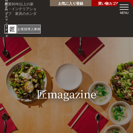
高
お気に入り登録
買い物カゴを見る
創業90年以上の家
級
テ
具・インテリアショ
ー
ップ 家具のホンダ
MENU
ブ
ル
マ
ッ
ト
匠
お客様導入事例
オ
ー
ダ
ー
サ
ホテル・レストラン・企業
イ
様の大事なテーブルを傷・
ズ
専
汚れから守る！
門
1mm
店
見積
安心
単位
サン
り
の
オー
短納
プル
請求
専門
ダー
期
請求
書対
家対
サイ
応
応
ズ
ご注文・ご
質問はお気
軽にどうぞ
0120-46-
5054
netjigyoubu@seneso.jp
10:00 -
受付時間：
18:30
（日曜定休
日）