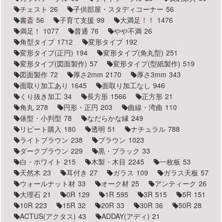
チェスト
26
子供部屋・スタディコーナー
56
書斎
56
子育て支援
99
大満足！！
1476
満足！
1077
普通
76
やや不満
26
角型タイプ
1712
変形タイプ
192
変形タイプ(正円)
194
変形タイプ(角丸型)
251
変形タイプ(図面製作)
57
変形タイプ(型紙製作)
519
図面製作
72
厚さ2mm
2170
厚さ3mm
343
面取り加工あり
1645
面取り加工なし
946
くり抜き加工
34
長方形
1566
正方形
21
角丸
278
円形・正円
203
曲線・湾曲
110
俵型・小判型
78
なだらかな縁
249
リピート購入
180
透明
51
ナチュラル
788
ライトブラウン
238
ブラウン
1023
ダークブラウン
229
黒・ブラック
33
白・ホワイト
215
木製・木目
2245
一枚板
53
天然木
23
耳付き
27
ガラス
109
ガラス天板
57
ウォールナット材
33
オーク材
25
アンティーク
26
大理石
21
0R
129
1R
595
3R
515
5R
151
10R
223
15R
32
20R
33
30R
36
50R
28
ACTUS(アクタス)
43
ADDAY(アディ)
21