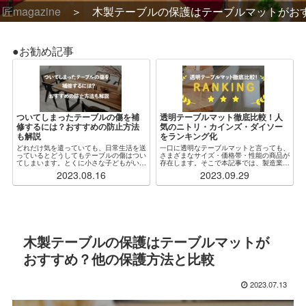
匠magazine
木製テーブルの保護はテーブルマットがお
●お勧め記事
ついてしまったテーブルの傷を補
透明テーブルマット徹底比較！人
修するには？おすすめの防止方法
気のニトリ・カインズ・ダイソー
も解説
をランキング化
どれだけ気を遣っていても、日常生活を送
一口に透明なテーブルマットと言っても、
っているとどうしてもテーブルの傷はつい
さまざまなサイズ・価格帯・性能の商品が
てしまいます。とくに小さな子どもがいる
存在します。そこで本記事では、製造業者
場合、ふとしたことがきっかけで木製・ガ
からも見解をもらいつつ、特に人気な各社
2023.08.16
2023.09.29
ラス製問わず傷だらけになってしまうこと
の透明テーブルマットを厳選・比較し、ラ
もしばしばです。傷をつけないように注意
ンキング化しました。加えて、「自分の状
するのが...
況にぴったり...
木製テーブルの保護はテーブルマットが
おすすめ？他の保護方法と比較
2023.07.13