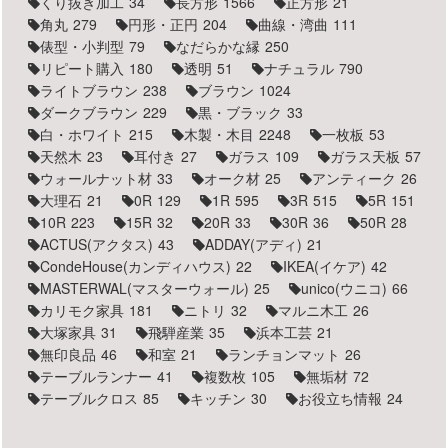
くり抜き加工
34
長方形
1566
正方形
21
角丸
279
円形・正円
204
曲線・湾曲
111
俵型・小判型
79
なだらかな縁
250
リピート購入
180
透明
51
ナチュラル
790
ライトブラウン
238
ブラウン
1024
ダークブラウン
229
黒・ブラック
33
白・ホワイト
215
木製・木目
2248
一枚板
53
天然木
23
耳付き
27
ガラス
109
ガラス天板
57
ウォールナット材
33
オーク材
25
アンティーク
26
大理石
21
0R
129
1R
595
3R
515
5R
151
10R
223
15R
32
20R
33
30R
36
50R
28
ACTUS(アクタス)
43
ADDAY(アディ)
21
CondeHouse(カンディハウス)
22
IKEA(イケア)
42
MASTERWAL(マスターウォール)
25
unico(ウニコ)
66
カリモク家具
181
ニトリ
32
マルニ木工
26
大塚家具
31
飛騨産業
35
浜本工芸
21
無印良品
46
和室
21
ランチョンマット
26
テーブルランナー
41
複数枚
105
無垢材
72
テーブルクロス
85
キッチン
30
お役立ち情報
24