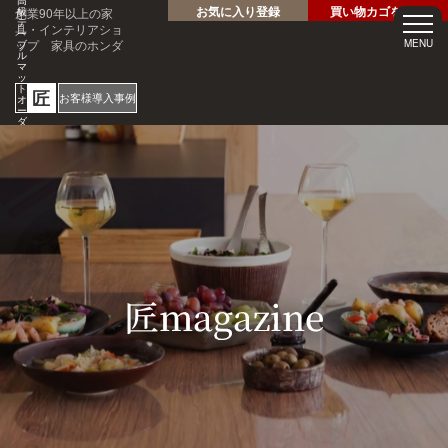
高
お気に入り登録
買い物カゴを見る
創業90年以上の家
級
テ
具・インテリアショ
ー
ップ 家具のホンダ
MENU
ブ
ル
マ
ッ
ト
匠
お客様導入事例
オ
ー
ダ
ー
サ
ホテル・レストラン・企業
イ
様の大事なテーブルを傷・
ズ
専
汚れから守る！
門
1mm
店
見積
安心
単位
サン
り
の
オー
短納
プル
請求
専門
ダー
期
請求
書対
家対
サイ
応
応
ズ
ご注文・ご
質問はお気
軽にどうぞ
0120-46-
5054
netjigyoubu@seneso.jp
10:00 -
受付時間：
18:30
（日曜定休
日）