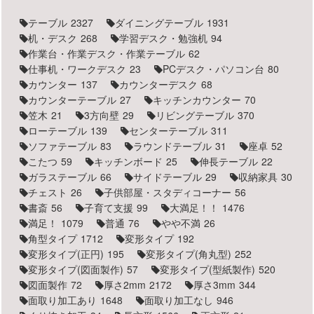
テーブル
2327
ダイニングテーブル
1931
机・デスク
268
学習デスク・勉強机
94
作業台・作業デスク・作業テーブル
62
仕事机・ワークデスク
23
PCデスク・パソコン台
80
カウンター
137
カウンターデスク
68
カウンターテーブル
27
キッチンカウンター
70
笠木
21
3方向壁
29
リビングテーブル
370
ローテーブル
139
センターテーブル
311
ソファテーブル
83
ラウンドテーブル
31
座卓
52
こたつ
59
キッチンボード
25
伸長テーブル
22
ガラステーブル
66
サイドテーブル
29
収納家具
30
チェスト
26
子供部屋・スタディコーナー
56
書斎
56
子育て支援
99
大満足！！
1476
満足！
1079
普通
76
やや不満
26
角型タイプ
1712
変形タイプ
192
変形タイプ(正円)
195
変形タイプ(角丸型)
252
変形タイプ(図面製作)
57
変形タイプ(型紙製作)
520
図面製作
72
厚さ2mm
2172
厚さ3mm
344
面取り加工あり
1648
面取り加工なし
946