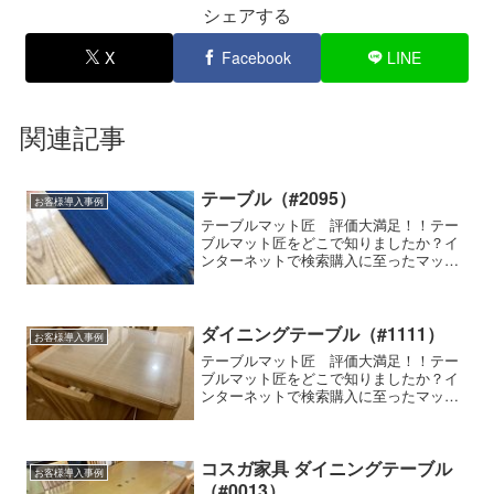
シェアする
X
Facebook
LINE
関連記事
テーブル（#2095）
お客様導入事例
テーブルマット匠 評価大満足！！テー
ブルマット匠をどこで知りましたか？イ
ンターネットで検索購入に至ったマット
の特徴透明感が高い使用家具の種類・メ
ーカー・商品名など-テーブルマット匠の
使用感はいかがですか？机の木目もきれ
いに見えるので、しっく...
ダイニングテーブル（#1111）
お客様導入事例
テーブルマット匠 評価大満足！！テー
ブルマット匠をどこで知りましたか？イ
ンターネットで検索購入に至ったマット
の特徴細かいサイズの指定ができる、透
明感が高い、気泡が入らない、防縮加
工、両面非転写使用家具の種類・メーカ
ー・商品名など-テーブルマ...
コスガ家具 ダイニングテーブル
お客様導入事例
（#0013）