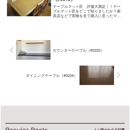
テーブルマット匠 評価大満足！！テー
ブルマット匠をどこで知りましたか？家
具店などで実物を見て購入に至ったマッ
トの特徴細かいサイズの指定ができる使
用家具の種類・メーカー・商品名などコ
スガ製クルミ材テーブル（1800mmｘ
900mm）に使用テー...
カウンターテーブル（#0220）
ダイニングテーブル（#0226）
Popular Posts