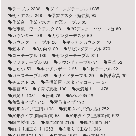
テーブル
2332
ダイニングテーブル
1935
机・デスク
269
学習デスク・勉強机
95
作業台・作業デスク・作業テーブル
63
仕事机・ワークデスク
23
PCデスク・パソコン台
80
カウンター
138
カウンターデスク
69
カウンターテーブル
28
キッチンカウンター
70
笠木
21
3方向壁
29
リビングテーブル
370
ローテーブル
139
センターテーブル
311
ソファテーブル
83
ラウンドテーブル
31
座卓
52
こたつ
59
キッチンボード
25
伸長テーブル
22
ガラステーブル
66
サイドテーブル
29
収納家具
30
チェスト
26
子供部屋・スタディコーナー
57
書斎
56
子育て支援
100
大満足！！
1478
満足！
1081
普通
76
やや不満
26
角型タイプ
1715
変形タイプ
192
変形タイプ(正円)
196
変形タイプ(角丸型)
252
変形タイプ(図面製作)
58
変形タイプ(型紙製作)
522
図面製作
73
厚さ2mm
2176
厚さ3mm
344
面取り加工あり
1653
面取り加工なし
946
くり抜き加工
34
長方形
1567
正方形
21