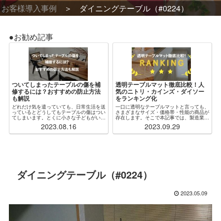
お客様導入事例
ダイニングテーブル（#0224）
●お勧め記事
ついてしまったテーブルの傷を補
透明テーブルマット徹底比較！人
修するには？おすすめの防止方法
気のニトリ・カインズ・ダイソー
も解説
をランキング化
どれだけ気を遣っていても、日常生活を送
一口に透明なテーブルマットと言っても、
っているとどうしてもテーブルの傷はつい
さまざまなサイズ・価格帯・性能の商品が
てしまいます。とくに小さな子どもがいる
存在します。そこで本記事では、製造業者
場合、ふとしたことがきっかけで木製・ガ
からも見解をもらいつつ、特に人気な各社
2023.08.16
2023.09.29
ラス製問わず傷だらけになってしまうこと
の透明テーブルマットを厳選・比較し、ラ
もしばしばです。傷をつけないように注意
ンキング化しました。加えて、「自分の状
するのが...
況にぴったり...
ダイニングテーブル（#0224）
2023.05.09