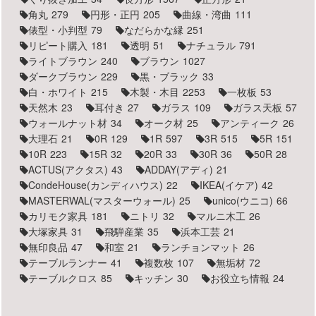
角丸
279
円形・正円
205
曲線・湾曲
111
俵型・小判型
79
なだらかな縁
251
リピート購入
181
透明
51
ナチュラル
791
ライトブラウン
240
ブラウン
1027
ダークブラウン
229
黒・ブラック
33
白・ホワイト
215
木製・木目
2253
一枚板
53
天然木
23
耳付き
27
ガラス
109
ガラス天板
57
ウォールナット材
34
オーク材
25
アンティーク
26
大理石
21
0R
129
1R
597
3R
515
5R
151
10R
223
15R
32
20R
33
30R
36
50R
28
ACTUS(アクタス)
43
ADDAY(アディ)
21
CondeHouse(カンディハウス)
22
IKEA(イケア)
42
MASTERWAL(マスターウォール)
25
unico(ウニコ)
66
カリモク家具
181
ニトリ
32
マルニ木工
26
大塚家具
31
飛騨産業
35
浜本工芸
21
無印良品
47
和室
21
ランチョンマット
26
テーブルランナー
41
複数枚
107
無垢材
72
テーブルクロス
85
キッチン
30
お役立ち情報
24