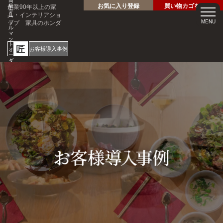
高
お気に入り登録
買い物カゴを見る
創業90年以上の家
級
テ
具・インテリアショ
ー
ップ 家具のホンダ
MENU
ブ
ル
マ
ッ
ト
匠
お客様導入事例
オ
ー
ダ
ー
サ
ホテル・レストラン・企業
イ
様の大事なテーブルを傷・
ズ
専
汚れから守る！
門
1mm
店
見積
安心
単位
サン
り
の
オー
短納
プル
請求
専門
ダー
期
請求
書対
家対
サイ
応
応
ズ
ご注文・ご
質問はお気
軽にどうぞ
0120-46-
5054
netjigyoubu@seneso.jp
10:00 -
受付時間：
18:30
（日曜定休
日）