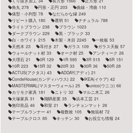
くり抜き加工
34
長方形
1566
正方形
21
角丸
278
円形・正円
203
曲線・湾曲
110
俵型・小判型
78
なだらかな縁
249
リピート購入
180
透明
51
ナチュラル
788
ライトブラウン
238
ブラウン
1023
ダークブラウン
229
黒・ブラック
33
白・ホワイト
215
木製・木目
2245
一枚板
53
天然木
23
耳付き
27
ガラス
109
ガラス天板
57
ウォールナット材
33
オーク材
25
アンティーク
26
大理石
21
0R
129
1R
595
3R
515
5R
151
10R
223
15R
32
20R
33
30R
36
50R
28
ACTUS(アクタス)
43
ADDAY(アディ)
21
CondeHouse(カンディハウス)
22
IKEA(イケア)
42
MASTERWAL(マスターウォール)
25
unico(ウニコ)
66
カリモク家具
181
ニトリ
32
マルニ木工
26
大塚家具
31
飛騨産業
35
浜本工芸
21
無印良品
46
和室
21
ランチョンマット
26
テーブルランナー
41
複数枚
105
無垢材
72
テーブルクロス
85
キッチン
30
お役立ち情報
24