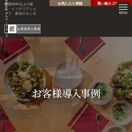
高
お気に入り登録
買い物カゴを見る
創業90年以上の家
級
テ
具・インテリアショ
ー
ップ 家具のホンダ
MENU
ブ
ル
マ
ッ
ト
匠
お客様導入事例
オ
ー
ダ
ー
サ
ホテル・レストラン・企業
イ
様の大事なテーブルを傷・
ズ
専
汚れから守る！
門
1mm
店
見積
安心
単位
サン
り
の
オー
短納
プル
請求
専門
ダー
期
請求
書対
家対
サイ
応
応
ズ
ご注文・ご
質問はお気
軽にどうぞ
0120-46-
5054
netjigyoubu@seneso.jp
10:00 -
受付時間：
18:30
（日曜定休
日）