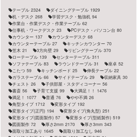
テーブル
2324
ダイニングテーブル
1929
机・デスク
268
学習デスク・勉強机
94
作業台・作業デスク・作業テーブル
62
仕事机・ワークデスク
23
PCデスク・パソコン台
80
カウンター
137
カウンターデスク
68
カウンターテーブル
27
キッチンカウンター
70
笠木
21
3方向壁
29
リビングテーブル
370
ローテーブル
139
センターテーブル
311
ソファテーブル
83
ラウンドテーブル
31
座卓
52
こたつ
59
キッチンボード
25
伸長テーブル
22
ガラステーブル
66
サイドテーブル
29
収納家具
30
チェスト
26
子供部屋・スタディコーナー
56
書斎
56
子育て支援
99
大満足！！
1476
満足！
1077
普通
76
やや不満
26
角型タイプ
1712
変形タイプ
192
変形タイプ(正円)
194
変形タイプ(角丸型)
251
変形タイプ(図面製作)
57
変形タイプ(型紙製作)
519
図面製作
72
厚さ2mm
2170
厚さ3mm
343
面取り加工あり
1645
面取り加工なし
946